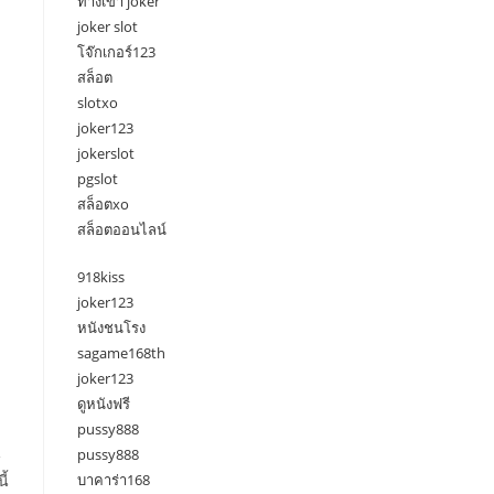
ทางเข้า joker
joker slot
โจ๊กเกอร์123
สล็อต
slotxo
joker123
jokerslot
pgslot
สล็อตxo
สล็อตออนไลน์
918kiss
joker123
หนังชนโรง
sagame168th
joker123
ดูหนังฟรี
pussy888
น
pussy888
ี้
บาคาร่า168