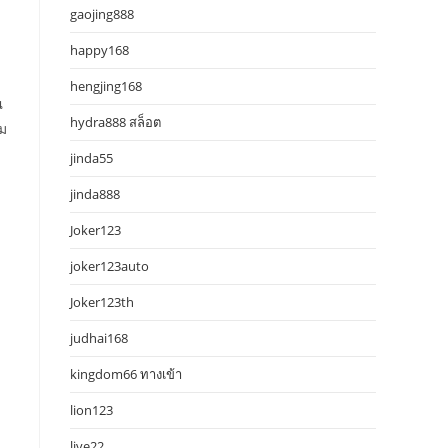
gaojing888
happy168
hengjing168
ณ
hydra888 สล็อต
วม
jinda55
jinda888
Joker123
joker123auto
Joker123th
judhai168
kingdom66 ทางเข้า
lion123
live22