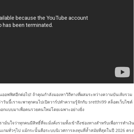
แค่ในออฟฟิศอีกต่อไป! ถ้าคุณกำลังมองหาวิถีทางที่ผสมระหว่างความบันเทิงรวม
่าวันนี้เราจะพาทุกคนไปเปิดวาร์ปทำความรู้จักกับ sretthi99 สล็อตเว็บไซต์
ูกออกแบบมาเพื่อคนรวยคนใหม่โดยเฉพาะอย่างยิ่ง
ั่นใจว่าทุกคนมีสิทธิ์ที่จะมั่งคั่งรวมทั้งเข้าถึงช่องทางสำหรับเพื่อการทำเงิ
นเกมทั่วๆไป แม้กระนั้นคือระบบนิเวศการลงทุนที่ล้ำสมัยที่สุดในปี 2026 ตรงน