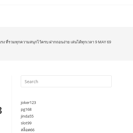
รง ที่รวมทุกความสนุกไว้ครบ ฝากถอนง่าย เล่นได้ทุกเวลา 9 MAY 69 website ตรง st
joker123
3
pg168
jinda55
slot99
สล็อต66