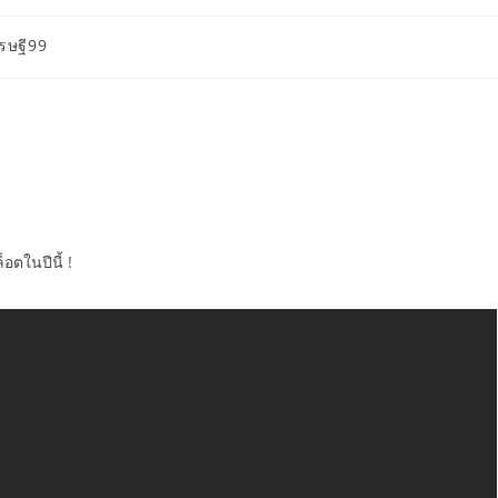
รษฐี99
ry:
ตในปีนี้ !