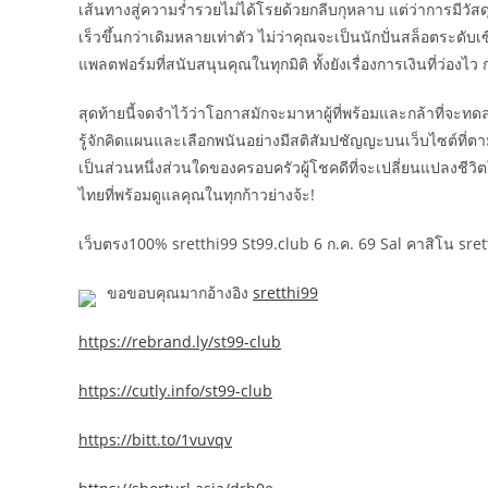
เส้นทางสู่ความร่ำรวยไม่ได้โรยด้วยกลีบกุหลาบ แต่ว่าการมีวัส
เร็วขึ้นกว่าเดิมหลายเท่าตัว ไม่ว่าคุณจะเป็นนักปั่นสล็อตระดับเซี
แพลตฟอร์มที่สนับสนุนคุณในทุกมิติ ทั้งยังเรื่องการเงินที่ว่องไว
สุดท้ายนี้จดจำไว้ว่าโอกาสมักจะมาหาผู้ที่พร้อมและกล้าที่จะทด
รู้จักคิดแผนและเลือกพนันอย่างมีสติสัมปชัญญะบนเว็บไซต์ท
เป็นส่วนหนึ่งส่วนใดของครอบครัวผู้โชคดีที่จะเปลี่ยนแปลงชีว
ไทยที่พร้อมดูแลคุณในทุกก้าวย่างจ้ะ!
เว็บตรง100% sretthi99 St99.club 6 ก.ค. 69 Sal คาสิโน sret
ขอขอบคุณมากอ้างอิง
sretthi99
https://rebrand.ly/st99-club
https://cutly.info/st99-club
https://bitt.to/1vuvqv