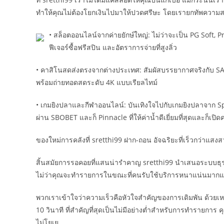
ทำให้คุณไม่ต้องโยกเงินไปมาให้ปวดศรีษะ โดยเรายกทัพความสนุ
• สล็อตออนไลน์จากค่ายยักษ์ใหญ่: ไม่ว่าจะเป็น PG Soft, 
ฟีเจอร์ซื้อฟรีสปิน และอัตราการจ่ายที่สูงลิ่ว
• คาสิโนสดส่งตรงจากต่างประเทศ: สัมผัสบรรยากาศจริงกับ SA 
พร้อมถ่ายทอดสดระดับ 4K แบบเรียลไทม์
• เกมยิงปลาและกีฬาออนไลน์: บันเทิงใจไปกับเกมยิงปลาจาก Spad
ผ่าน SBOBET และก็ Pinnacle ที่ให้ค่าน้ำดีเยี่ยมที่สุดและก็เปิด
ของใหม่การคลังที่ sretthi99 ฝาก-ถอน อัจฉริยะที่เร็วกว่าแสงส
สิ้นสมัยการรอคอยที่แสนน่ารำคาญ sretthi99 นำเสนอระบบธุร
ไม่ว่าคุณจะทำรายการในขณะที่คนรับใช้บริการหนาแน่นมากแค
พวกเราเข้าใจว่าความเร็วคือหัวใจสำคัญของการเดิมพัน ด้วยเ
10 วินาที ที่สำคัญที่สุดเป็นไม่มีอย่างต่ำสำหรับการทำรายการ 
ไม่โยเย