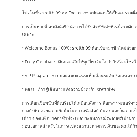
โปรโมชั่น sretthi99 สุด Exclusive: แปลงคุณให้เป็นคนรวยตั้
การเป็นพวกที่ คนมั่งคั่ง99 คือการได้รับสิทธิพิเศษที่เหนือระ
เฉพาะ
• Welcome Bonus 100%:
sretthi99
ต้อนรับสมาชิกใหม่ด้วยการ
• Daily Cashback: คืนยอดเสียให้ทุกวี่ทุกวัน ไม่ว่าวันนี้จะโชคไ
• VIP Program: ระบบสะสมคะแนนเพื่อเลื่อนระดับ ยิ่งเล่นมาก ยิ่ง
บทสรุป: ก้าวสู่เส้นทางแห่งความมั่งคั่งกับ sretthi99
การเลือกเว็บพนันที่ดีเปรียบได้เสมือนดั่งการเลือกพาร์ทเนอร์ทาง
ย่างยั่งยืน ด้วยความยึดมั่นในความซื่อสัตย์ มั่นคง และก็ความเ
เดียว ของแท้ อย่าคอยช้าที่จะเปิดประสบการณ์ระดับพรีเมียมกับพ
มอบโอกาสสำหรับในการแปลงสถานะทางการเงินของคุณให้ก้าว