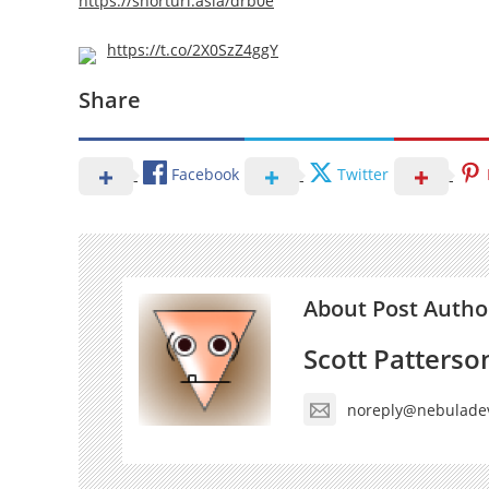
https://shorturl.asia/drb0e
https://t.co/2X0SzZ4ggY
Share
Facebook
Twitter
About Post Autho
Scott Patterso
noreply@nebuladev