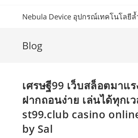
Skip
to
Nebula Device อุปกรณ์เทคโนโลยีล้
content
Blog
เศรษฐี99 เว็บสล็อตมาแร
ฝากถอนง่าย เล่นได้ทุกเ
st99.club casino online
by Sal