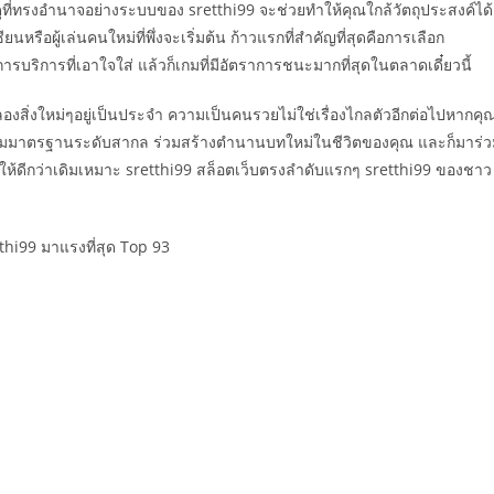
ดุที่ทรงอำนาจอย่างระบบของ sretthi99 จะช่วยทำให้คุณใกล้วัตถุประสงค์ได้
ยนหรือผู้เล่นคนใหม่ที่พึ่งจะเริ่มต้น ก้าวแรกที่สำคัญที่สุดคือการเลือก
 การบริการที่เอาใจใส่ แล้วก็เกมที่มีอัตราการชนะมากที่สุดในตลาดเดี๋ยวนี้
ลองสิ่งใหม่ๆอยู่เป็นประจำ ความเป็นคนรวยไม่ใช่เรื่องไกลตัวอีกต่อไปหากคุ
ี่ตามมาตรฐานระดับสากล ร่วมสร้างตำนานบทใหม่ในชีวิตของคุณ และก็มาร่
ิตให้ดีกว่าเดิมเหมาะ sretthi99 สล็อตเว็บตรงลำดับแรกๆ sretthi99 ของชาว
thi99 มาแรงที่สุด Top 93