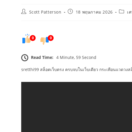
Post
Post
Post
Scott Patterson
18 พฤษภาคม 2026
เศ
author:
published:
catego
0
0
Read Time:
4 Minute, 59 Second
sretthi99 สล็อตเว็บตรง ครบจบในเว็บเดียว กระเทือนแวดวงสล็อ