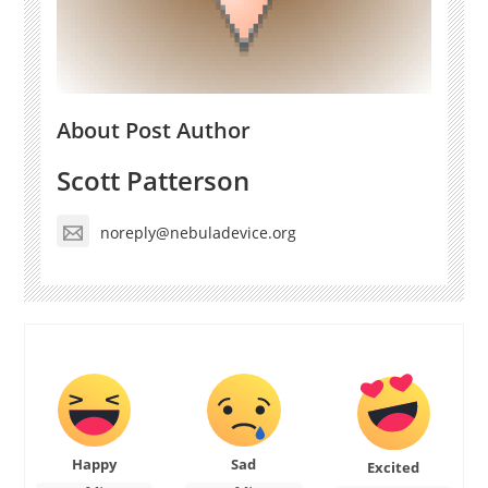
About Post Author
Scott Patterson
noreply@nebuladevice.org
Happy
Sad
Excited