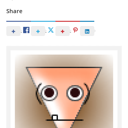
Share