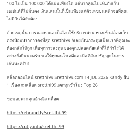
100 ไปเป็น 100,000 ได้แม่นเพียงใด แต่หากคุณไปเล่นกับเว็บ
เอเย่นต์ที่ไม่มั่นคง เงินแสนนั้นก็เป็นเพียงแค่ตัวเลขบนหน้าจอที่คุณ
ไม่มีวันได้จับต้อง
ด้วยเหตุนั้น การมองหาและก็เลือกใช้บริการผ่าน ทางเข้าสล็อตเว็บ
ตรงป้อมปราการคงที่สุด sretthi99 ก็เลยเป็นกระดุมเม็ดแรกที่คุณจะ
ต้องกลัดให้ถูก เพื่อทุกการลงทุนของคุณปลอดภัยแล้วก็ได้กำไรได้
อย่างยั่งยืนนะครับ ขอให้ทุกคนโชคดีและมีสติสัมปชัญญะในการ
เล่นนะครับ!
สล็อตออนไลน์ sretthi99 Sretthi99.com 14 JUL 2026 Kandy ยืน
1 เรื่องเกมสล็อต sretthi99แตกทุกชั่วโมง Top 26
ขอขอบพระคุณอ้างอิง
สล็อต
https://rebrand.ly/sret-thi-99
https://cutly.info/sret-thi-99