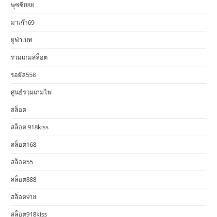
พุซซี่888
มาเก๊า69
ยูฟ่าเบท
รวมเกมสล็อต
รอยัล558
ศูนย์รวมเกมไพ่
สล็อต
สล็อต 918kiss
สล็อต168
สล็อต55
สล็อต888
สล็อต918
สล็อต918kiss