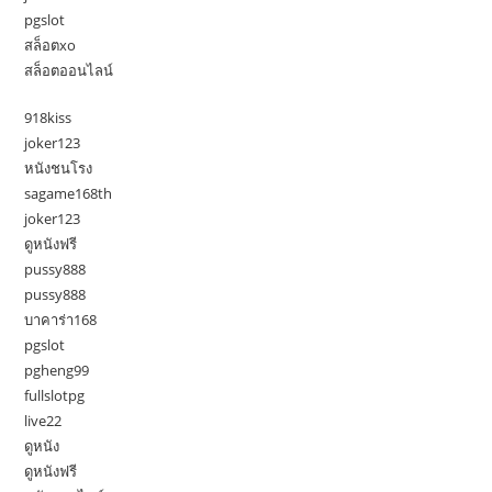
pgslot
สล็อตxo
สล็อตออนไลน์
918kiss
joker123
หนังชนโรง
sagame168th
joker123
ดูหนังฟรี
pussy888
pussy888
บาคาร่า168
pgslot
pgheng99
fullslotpg
live22
ดูหนัง
ดูหนังฟรี