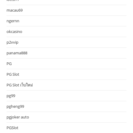
macau69
ngernn
okcasino
p2vvip
panama888
PG
PG Slot
PG Slot เว็บใหม่
pg99
pgheng99
pgjoker auto
PGSlot