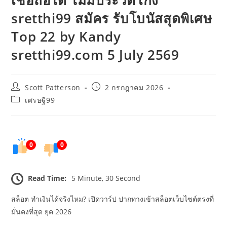
เชื่อถือได้ ไม่มีประวัติโกง
sretthi99 สมัคร รับโบนัสสุดพิเศษ
Top 22 by Kandy
sretthi99.com 5 July 2569
Post
Post
Scott Patterson
2 กรกฎาคม 2026
author:
published:
Post
เศรษฐี99
category:
0
0
Read Time:
5 Minute, 30 Second
สล็อต ทำเงินได้จริงไหม? เปิดวาร์ป ปากทางเข้าสล็อตเว็บไซต์ตรงที่
มั่นคงที่สุด ยุค 2026