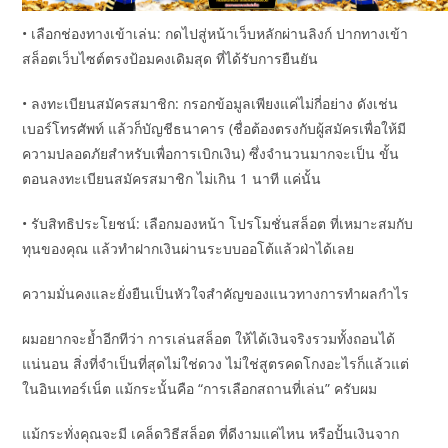
• เลือกช่องทางเข้าเล่น: กดไปสู่หน้าเว็บหลักผ่านลิงก์ ปากทางเข้า
สล็อตเว็บไซต์ตรงป้อมคงเดิมสุด ที่ได้รับการยืนยัน
• ลงทะเบียนสมัครสมาชิก: กรอกข้อมูลเพียงแค่ไม่กี่อย่าง ดังเช่น
เบอร์โทรศัพท์ แล้วก็บัญชีธนาคาร (ชื่อต้องตรงกับผู้สมัครเพื่อให้มี
ความปลอดภัยสำหรับเพื่อการเบิกเงิน) ซึ่งจำนวนมากจะเป็น ขั้น
ตอนลงทะเบียนสมัครสมาชิก ไม่เกิน 1 นาที แค่นั้น
• รับสิทธิประโยชน์: เลือกมองหน้า โปรโมชั่นสล็อต ที่เหมาะสมกับ
ทุนของคุณ แล้วทำฝากเงินผ่านระบบออโต้แล้วฝ่าได้เลย
ความมั่นคงและยั่งยืนเป็นหัวใจสำคัญของแนวทางการทำผลกำไร
ผมอยากจะย้ำอีกทีว่า การเล่นสล็อต ให้ได้เงินจริงรวมทั้งถอนได้
แน่นอน สิ่งที่จำเป็นที่สุดไม่ใช่ดวง ไม่ใช่สูตรคดโกงอะไรก็แล้วแต่
ในอินเทอร์เน็ต แม้กระนั้นคือ “การเลือกสถานที่เล่น” ครับผม
แม้กระทั่งคุณจะมี เคล็ดวิธีสล็อต ที่ดีงามแค่ไหน หรือปั้นเงินจาก