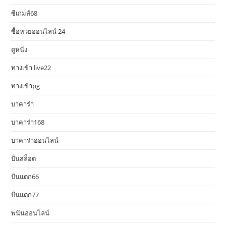
ซีเกมส์68
ซื้อหวยออนไลน์ 24
ดูหนัง
ทางเข้า live22
ทางเข้าpg
บาคาร่า
บาคาร่า168
บาคาร่าออนไลน์
ปั่นสล็อต
ปั่นแตก66
ปั่นแตก77
พนันออนไลน์