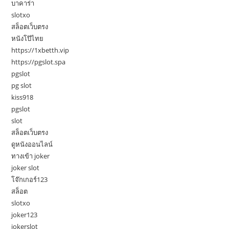
บาคาร่า
slotxo
สล็อตเว็บตรง
หนังโป๊ไทย
https://1xbetth.vip
https://pgslot.spa
pgslot
pg slot
kiss918
pgslot
slot
สล็อตเว็บตรง
ดูหนังออนไลน์
ทางเข้า joker
joker slot
โจ๊กเกอร์123
สล็อต
slotxo
joker123
jokerslot