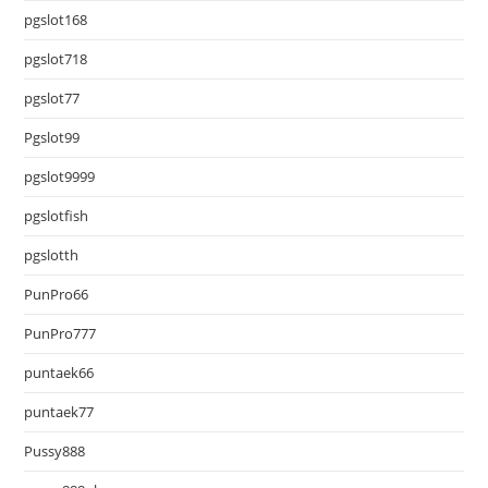
pgslot168
pgslot718
pgslot77
Pgslot99
pgslot9999
pgslotfish
pgslotth
PunPro66
PunPro777
puntaek66
puntaek77
Pussy888