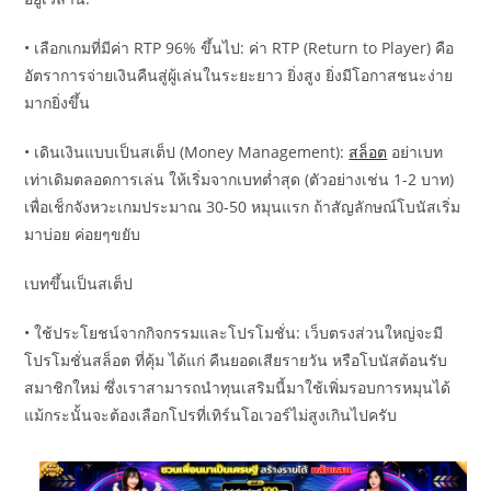
• เลือกเกมที่มีค่า RTP 96% ขึ้นไป: ค่า RTP (Return to Player) คือ
อัตราการจ่ายเงินคืนสู่ผู้เล่นในระยะยาว ยิ่งสูง ยิ่งมีโอกาสชนะง่าย
มากยิ่งขึ้น
• เดินเงินแบบเป็นสเต็ป (Money Management):
สล็อต
อย่าเบท
เท่าเดิมตลอดการเล่น ให้เริ่มจากเบทต่ำสุด (ตัวอย่างเช่น 1-2 บาท)
เพื่อเช็กจังหวะเกมประมาณ 30-50 หมุนแรก ถ้าสัญลักษณ์โบนัสเริ่ม
มาบ่อย ค่อยๆขยับ
เบทขึ้นเป็นสเต็ป
• ใช้ประโยชน์จากกิจกรรมและโปรโมชั่น: เว็บตรงส่วนใหญ่จะมี
โปรโมชั่นสล็อต ที่คุ้ม ได้แก่ คืนยอดเสียรายวัน หรือโบนัสต้อนรับ
สมาชิกใหม่ ซึ่งเราสามารถนำทุนเสริมนี้มาใช้เพิ่มรอบการหมุนได้
แม้กระนั้นจะต้องเลือกโปรที่เทิร์นโอเวอร์ไม่สูงเกินไปครับ