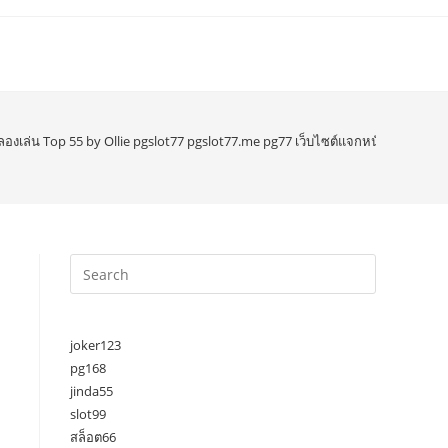
ลองเล่น Top 55 by Ollie pgslot77 pgslot77.me pg77 เว็บไซต์แจกหนัก รวมทุกควา
ก
joker123
pg168
jinda55
slot99
สล็อต66