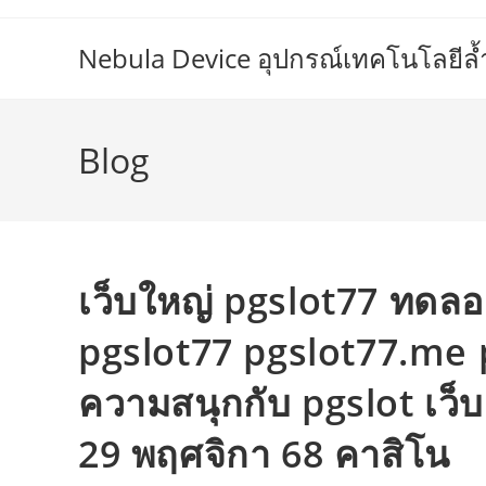
Skip
to
Nebula Device อุปกรณ์เทคโนโลยีล้
content
Blog
เว็บใหญ่ pgslot77 ทดลอ
pgslot77 pgslot77.me 
ความสนุกกับ pgslot เว็บ
29 พฤศจิกา 68 คาสิโน