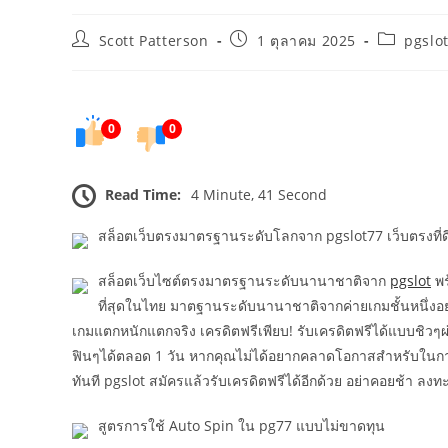
Post
Post
Post
Scott Patterson
1 ตุลาคม 2025
pgslo
author:
published:
category:
0
0
Read Time:
4 Minute, 41 Second
สล็อตเว็บตรงมาตรฐานระดับโลกจาก pgslot77 เว็บตรงที่ดีเย
สล็อตเว็บไซต์ตรงมาตรฐานระดับนานาชาติจาก
pgslot
พร
ที่สุดในไทย มาตฐานระดับนานาชาติจากค่ายเกมชั้นหนึ่งอย่า
เกมแตกหนักแตกจริง เครดิตฟรีเพียบ! รับเครดิตฟรีได้แบบชิวๆ
ฟินๆได้ตลอด 1 วัน หากคุณไม่ได้อยากคลาดโอกาสสำหรับในการทำเ
ทันที pgslot สมัครแล้วรับเครดิตฟรีได้อีกด้วย อย่าคอยช้า ลง
สูตรการใช้ Auto Spin ใน pg77 แบบไม่ขาดทุน