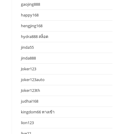
gaojing888
happy168
hengjing168
hydra888 สล็อต
jinda55
jinda888
Joker123
joker123auto
Joker123th
judhai168
kingdom66 ทางเข้า
lion123
live22