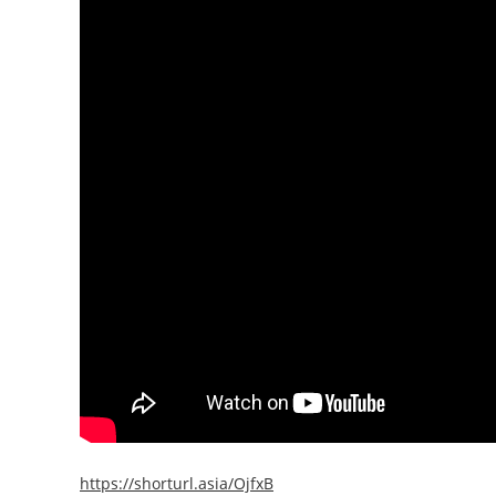
https://shorturl.asia/OjfxB