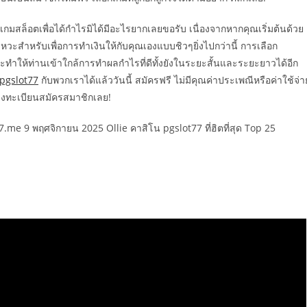
เกมสล็อตเพื่อได้กำไรมิได้มีอะไรยากเลยขอรับ เนื่องจากหากคุณเริ่มต้นด้วย
งหวะสำหรับเพื่อการทำเงินให้กับคุณเองแบบชิวๆยิ่งไปกว่านี้ การเลือก
ะทำให้ท่านเข้าใกล้การทำผลกำไรที่ดีทั้งยังในระยะสั้นและระยะยาวได้อีก
pgslot77
กับพวกเราได้แล้ววันนี้ สมัครฟรี ไม่มีคุณค่าประเพณีหรือค่าใช้จ่า
 ลงทะเบียนสมัครสมาชิกเลย!
t77.me 9 พฤศจิกายน 2025 Ollie คาสิโน pgslot77 ที่ฮิตที่สุด Top 25