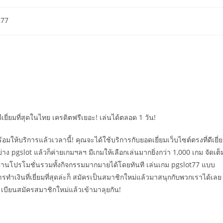
t77
ี่ยมที่สุดในไทย เครดิตฟรีเยอะ! เล่นได้ตลอด 1 วัน!
้อมให้บริการแล้วเวลานี้! คุณจะได้ใช้บริการกับยอดเยี่ยมเว็บไซต์ตรงที่ดีเยี่
ง pgslot แล้วก็ค่ายเกมฯลฯ มีเกมให้เลือกเล่นมากยิ่งกว่า 1,000 เกม จัดเต็
ผ่านโปรโมชั่นรวมทั้งกิจกรรมมากมายได้โดยทันที เล่นเกม pgslot77 แบบ
งินที่เยี่ยมที่สุดล่ะก็ สมัครเป็นสมาชิกใหม่แล้วมาสนุกกับพวกเราได้เลย
ทะเบียนสมัครสมาชิกใหม่แล้วเข้ามาลุยกัน!