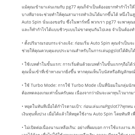
แม้คุณเข้ามาเล่นเกมกับ pg77 คุณก็จำเป็นต้องอยากทำกำไรให้
บางทีอาจจะช่วยทำให้คุณสามารถทำเงินได้มากขึ้นได้ หนึ่งในสูต
Auto Spin นั่นเองขอรับ ซึ่งในพาร์ทนี้ พวกเรา pg77 จะพาคุ
และก็ทำกำไรได้แบบชิวๆแบบไม่ขาดทุนกันไปเลย จำเป็นต้องทำเ
• ตั้งปริมาณรอบกระจ่างแจ้ง: ก่อนเริ่ม Auto Spin คุณจำเป็นจ
ช่วยให้คุณควบคุมงบประมาณสำหรับในการเล่นpgslotได้ดิบได้ดีขึ้
• ใช้เบทต่ำในขั้นแรก: การเริ่มต้นด้วยเบทต่ำในขั้นแรกๆถือไ
คุณนั้นเข้าที่เข้าทางมากยิ่งขึ้น หากคุณเห็นโบนัสหรือสัญลักษณ
• ใช้ Turbo Mode: การใช้ Turbo Mode เป็นที่นิยมในกลุ่มนัก
ต้องทดลองเกมเท่านั้นครับผม เนื่องจากว่ามันจะเผาทุนไวมากม
• หยุดในทันทีเมื่อได้กำไรตามเป้า: ก่อนเล่นเกมPgslot77ทุกหน
เงินทุนทั้งปวง เมื่อได้แล้วให้หยุดใช้งาน Auto Spin โดยทันที เพ
• ไม่เปิดต่อเนื่องนานเหลือเกิน: อย่างที่ผมบอก การใช้แรงงาน
เอาไว้ด้วย เพื่อไม่ให้ใช้งานนานเหลือเกิน อาจจะมีการใช้แรงงาน