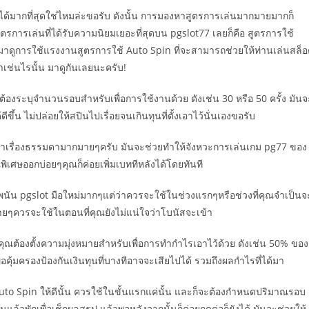
ได้มากที่สุดใช่ไหมล่ะขอรับ ดังนั้น การมองหาสูตรการเล่นมากมายมากก็
รการเล่นที่ได้รับความนิยมเยอะที่สุดบน pgslot77 เลยก็คือ สูตรการใช้
ณมาดูการใช้แรงงานสูตรการใช้ Auto Spin ที่จะสามารถช่วยให้ท่านเล่นสล็
ช่นไรนั้น มาดูกันเลยนะครับ!
ะต้องระบุจำนวนรอบสำหรับเพื่อการใช้งานด้วย ดังเช่น 30 หรือ 50 ครั้ง มันจ
น ไม่ปล่อยให้สปินไปเรื่อยจนเกินทุนที่ตั้งเอาไว้นั่นเองขอรับ
ด้ว่าเรื่องธรรมดามากมายๆครับ มันจะช่วยทำให้จังหวะการเล่นเกม pg77 ของ
์พิเศษออกบ่อยๆคุณก็ค่อยเพิ่มเบททีหลังได้โดยทันที
พนัน pgslot มือใหม่มากๆแต่ว่าควรจะใช้ในช่วงแรกๆหรือช่วงที่คุณจำเป็นจ
ายๆควรจะใช้ในตอนที่คุณยังไม่แน่ใจว่าโบนัสจะเข้า
 คุณต้องตั้งความมุ่งหมายสำหรับเพื่อการทำกำไรเอาไว้ด้วย ดังเช่น 50% ของ
ื่อคุ้มครองป้องกันเงินทุนที่บางทีอาจจะเสียไปได้ รวมถึงผลกำไรที่ได้มา
 Auto Spin ให้ดีนั้น ควรใช้ในขั้นแรกแค่นั้น และก็จะต้องกำหนดปริมาณรอบ
แล้วพักเพื่อเช็กผลสรุป แล้วพอหลังจากนั้นก็ค่อยกดต่อก็ยังได้ มันจะช่วยให้