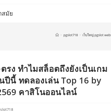
ำสมัย
>
pgslot718
>
เว็บใหญ่ pgslot we
eตรง ทำไมสล็อตถึงยังเป็นเกม
ปีนี้ ทดลองเล่น Top 16 by
 2569 คาสิโนออนไลน์
slot718