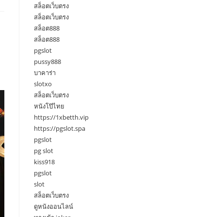
สล็อตเว็บตรง
สล็อตเว็บตรง
สล็อต888
สล็อต888
pgslot
pussy888
บาคาร่า
slotxo
สล็อตเว็บตรง
หนังโป๊ไทย
https://1xbetth.vip
https://pgslot.spa
pgslot
pg slot
kiss918
pgslot
slot
สล็อตเว็บตรง
ดูหนังออนไลน์