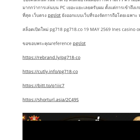
มากกว่าการเล่นบน PC เยอะแยะเลยครับผม ตั้งแต่การเข้าถึงเกมง
ที่สุด เว็บตรง
pgslot
ยังออกแบบเว็บที่รองจัดการถือโดยเฉพาะ 
สล็อตเปิดใหม่ pg718 pg718.co 19 MAY 2569 Ines casino o
ขอขอบพระคุณreference
pgslot
https://rebrand.ly/pg718-co
https://cutly.info/pg718-co
https://bitt.to/q1iic7
https://shorturl.asia/2C49S