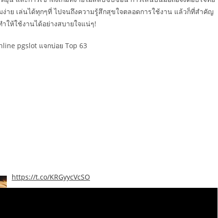
่าย เล่นได้ทุกๆที่ ไปจนถึงความรู้สึกสุขใจตลอดการใช้งาน แล้วก็ที่สำคัญ
ทำให้ใช้งานได้อย่างสบายใจแน่ๆ!
nline pgslot แจกบ่อย Top 63
https://t.co/KRGyycVcSO