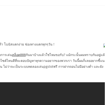
y:
ต่ำ โบนัสแตกง่าย ช่องทางแตกทุกๆวัน !
ับการเล่น
สล็อต888
กันมาบ้างแล้วใช่ไหมขอรับ? แม้กระนั้นผมทราบกันอยู่แล
ว็บไซต์ไหนดีที่จะตอบปัญหาทุกความอยากของพวกเรา วันนี้ผมก็เลยอยากชี้แน
น ไม่ว่าจะเป็นระบบทดลองเล่นpgslotฟรี การฝากถอนไม่มีอย่างต่ำ และยัง