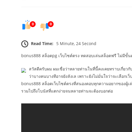
author:
published:
categor
0
0
Read Time:
5 Minute, 24 Second
bonus888 สล็อตpg เว็บไซต์ตรง ทดสอบเล่นสล็อตฟรี ไม่มีขั้น
สวัสดีครับผม ผมเชื่อว่าหลายท่านในที่นี้คงเคยทราบเกี่ยวก
ว่าบางคนบางทีอาจยังลังเล เพราะยังไม่มั่นใจว่าจะเลือกเ
bonus888 สล็อตเว็บไซต์ตรงที่สนองตอบทุกความอยากของผู้เล่
รวมไปถึงโบนัสที่แตกง่ายจนหลายท่านจะต้องบอกต่อ