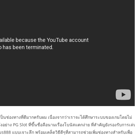
าเป็นช่องทางที่ดีมากครับผม เนื่องจากว่าเราจะได้ศึกษาระบบของเกมโดยไม่
อย่าง PG Slot ที่ขึ้นชื่อลือนามเรื่องโบนัสแตกง่าย ที่สำคัญยังรองรับการเล่
888 แบบเจาะลึก พร้อมเคล็ดวิธีดีๆที่สามารถช่วยเพิ่มช่องทางสำหรับเพื่อ