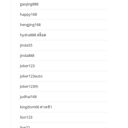
gaojing888
happy168
hengjing168
hydra888 สล็อต
jinda55
jinda888
Joker123
joker123auto
Joker123th
judhai168
kingdom66 ทางเข้า
lion123
live22