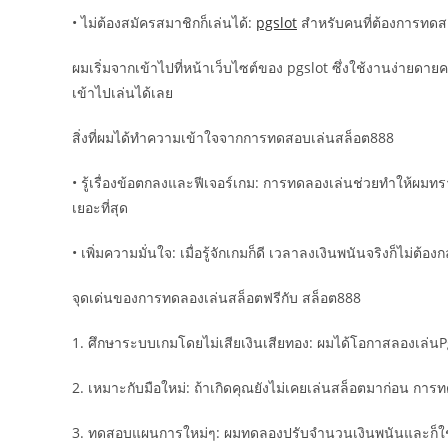
• ไม่ต้องสมัครสมาชิกก็เล่นได้:
pgslot
สำหรับคนที่ต้องการทดสอ
ผมเริ่มจากเข้าไปที่หน้าเว็บไซต์ของ pgslot ซึ่งใช้งานง่ายดาย
เข้าไปเล่นได้เลย
สิ่งที่ผมได้ทำความเข้าใจจากการทดสอบเล่นสล็อต888
• รู้เรื่องข้อตกลงและฟีเจอร์เกม: การทดลองเล่นช่วยทำให้ผมท
เยอะที่สุด
• เพิ่มความมั่นใจ: เมื่อรู้จักเกมก็ดี เวลาลงเงินพนันจริงก็ไม่ต้อง
จุดเด่นของการทดลองเล่นสล็อตฟรีกับ สล็อต888
1. ศึกษาระบบเกมโดยไม่เสียเงินเสียทอง: ผมได้โอกาสลองเล่น
2. เหมาะกับมือใหม่: ถ้าเกิดคุณยังไม่เคยเล่นสล็อตมาก่อน การ
3. ทดสอบแผนการใหม่ๆ: ผมทดลองปรับจำนวนเงินพนันและก็ใช้ฟีพบ