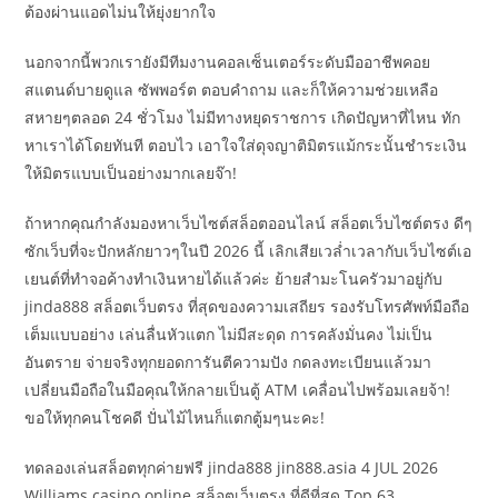
ต้องผ่านแอดไม่นให้ยุ่งยากใจ
นอกจากนี้พวกเรายังมีทีมงานคอลเซ็นเตอร์ระดับมืออาชีพคอย
สแตนด์บายดูแล ซัพพอร์ต ตอบคำถาม และก็ให้ความช่วยเหลือ
สหายๆตลอด 24 ชั่วโมง ไม่มีทางหยุดราชการ เกิดปัญหาที่ไหน ทัก
หาเราได้โดยทันที ตอบไว เอาใจใส่ดุจญาติมิตรแม้กระนั้นชำระเงิน
ให้มิตรแบบเป็นอย่างมากเลยจ๊า!
ถ้าหากคุณกำลังมองหาเว็บไซต์สล็อตออนไลน์ สล็อตเว็บไซต์ตรง ดีๆ
ซักเว็บที่จะปักหลักยาวๆในปี 2026 นี้ เลิกเสียเวล่ำเวลากับเว็บไซต์เอ
เยนต์ที่ทำจอค้างทำเงินหายได้แล้วค่ะ ย้ายสำมะโนครัวมาอยู่กับ
jinda888 สล็อตเว็บตรง ที่สุดของความเสถียร รองรับโทรศัพท์มือถือ
เต็มแบบอย่าง เล่นลื่นหัวแตก ไม่มีสะดุด การคลังมั่นคง ไม่เป็น
อันตราย จ่ายจริงทุกยอดการันตีความปัง กดลงทะเบียนแล้วมา
เปลี่ยนมือถือในมือคุณให้กลายเป็นตู้ ATM เคลื่อนไปพร้อมเลยจ้า!
ขอให้ทุกคนโชคดี ปั่นไม้ไหนก็แตกตู้มๆนะคะ!
ทดลองเล่นสล็อตทุกค่ายฟรี jinda888 jin888.asia 4 JUL 2026
Williams casino online สล็อตเว็บตรง ที่ดีที่สุด Top 63