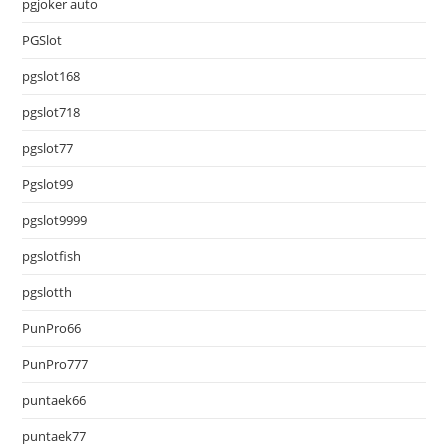
pgjoker auto
PGSlot
pgslot168
pgslot718
pgslot77
Pgslot99
pgslot9999
pgslotfish
pgslotth
PunPro66
PunPro777
puntaek66
puntaek77