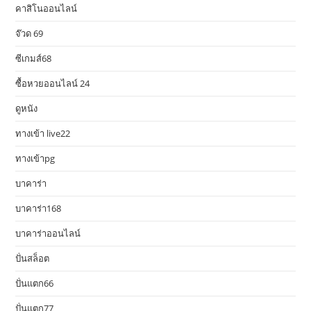
คาสิโนออนไลน์
จ๊วด 69
ซีเกมส์68
ซื้อหวยออนไลน์ 24
ดูหนัง
ทางเข้า live22
ทางเข้าpg
บาคาร่า
บาคาร่า168
บาคาร่าออนไลน์
ปั่นสล็อต
ปั่นแตก66
ปั่นแตก77