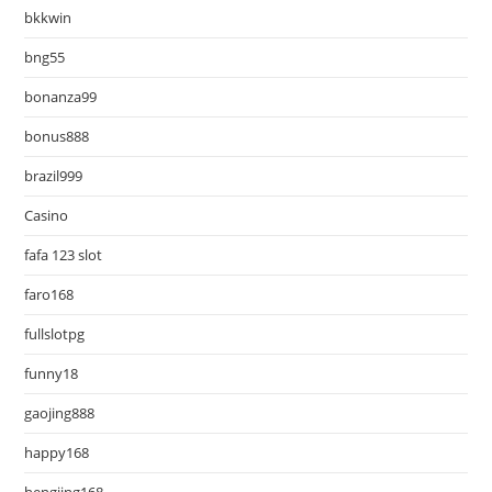
bkkwin
bng55
bonanza99
bonus888
brazil999
Casino
fafa 123 slot
faro168
fullslotpg
funny18
gaojing888
happy168