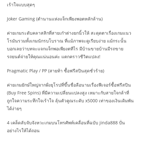
เร้าใจแบบสุดๆ
Joker Gaming (ตำนานแห่งแจ็กเพียงพอตหลักล้าน)
ค่ายเกมระดับคลาสสิกที่สายเก๋าต่างยกนิ้วให้ สะดุดตาเรื่องเกมแนว
โรมันรวมทั้งเกมนักรบโบราณ ที่แม้ภาพจะดูเรียบง่าย แม้กระนั้น
บอกเลยว่าบทจะแจกแจ็กพอเพียงตทีไร มีบ้านขายบ้านมีรถขาย
รถยนต์จ่ายให้คุณแน่นอนค่ะ แตกคราวชีวิตแปลง!
Pragmatic Play / PP (สายท้า ซื้อฟรีสปินสุดชั่วร้าย)
ค่ายเกมยักษ์ใหญ่จากฝั่งยุโรปที่ขึ้นชื่อลือนามเรื่องฟีเจอร์ซื้อฟรีสปิน
(Buy Free Spins) ที่มีความเปลี่ยนแปลงสูง เหมาะกับสายใจกล้าที่
ถูกใจความระทึกใจเร้าใจ ลุ้นตัวคูณระดับ x5000 เท่าของเงินเดิมพัน
ได้ง่ายๆ
4 เคล็ดลับจับจังหวะเกมบนโทรศัพท์เคลื่อนที่ฉบับ jinda888 ปั่น
อย่างไรให้ได้ถอน