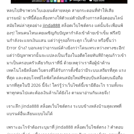
หลบไปสิขาพวกเว็บเอเยนต์สายหลุด สายกระดอนที่ทำให้เสีย
อารมณ์! นาทีนี้ต้องเลี่ยงทางให้ตัวแม่ตัวมัมที่วงการสล็อตออนไลน์
สมัยใหม่ล่าสุดอย่าง
jinda888
สล็อตเว็บไซต์ตรง แค่นั้นจ้ะเพื่อนพ้
องๆ! ไหนคนไหนเคยเผชิญกับปัญหากำลังเข้าด้ายเข้าเข็ม ฟรีสปิ
นกำลังจะแจกเงินแสน แต่ว่าจู่ๆจอก็กระตุก เว็บค้าง หรือขึ้นว่า
Error บ้าง? บอกเลยว่าอารมณ์ค้างยิ่งกว่าโดนเทระหว่างทางซะอีก!
แต่ว่าปัญหาพวกนั้นจะแปลงเป็นเรื่องในอดีตโดยทันทีถ้าคุณก้าวเข้า
มาเป็นครอบครัวเดียวกับเราที่นี่ ด้วยเหตุว่าเราคือผู้นำด้าน
เทคโนโลยีสล็อตเว็บตรงที่ได้รับการตั้งชื่อว่ามีระบบเสถียรที่สุด แรง
ที่สุด และตอบโจทย์ไลฟ์สไตล์คนสมัยใหม่ที่ชอบปั่นสล็อตบนมือถือ
มากที่สุดในปี 2026 นี้จ้ะ! ใคร่รู้ว่าเว็บไซต์นี้เขามีดีอะไร รวมทั้งจะ
พาทุกคนไปแตะต้องเงินล้านได้ยังไง ตามมาอ่านกันเลยจ๊ะ!
เจาะลึก jinda888 สล็อตเว็บไซต์ตรง ระบบข้างหลังบ้านสุดเทพที่
แบรนด์อื่นเลียนแบบไม่ได้
เพราะอะไรจำต้องระบุมาที่ jinda888 สล็อตเว็บไซต์ตรง ? คำตอบ