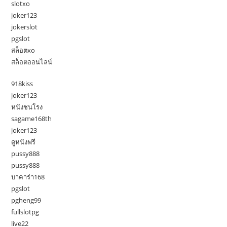
slotxo
joker123
jokerslot
pgslot
สล็อตxo
สล็อตออนไลน์
918kiss
joker123
หนังชนโรง
sagame168th
joker123
ดูหนังฟรี
pussy888
pussy888
บาคาร่า168
pgslot
pgheng99
fullslotpg
live22