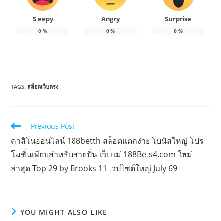
Sleepy
Angry
Surprise
0
%
0
%
0
%
TAGS
:
สล็อตเว็บตรง
Read
Previous Post
more
คาสิโนออนไลน์ 188betth สล็อตแตกง่าย โบนัสใหญ่ โปร
articles
โมชั่นเพียบสำหรับสายปั่น เว็บแม่ 188Bets4.com ใหม่
ล่าสุด Top 29 by Brooks 11 เวปไซต์ใหญ่ July 69
YOU MIGHT ALSO LIKE