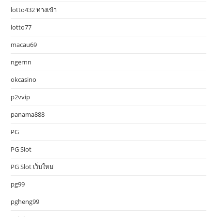
lotto432 ทางเข้า
lotto77
macau69
ngernn
okcasino
p2vvip
panama888
PG
PG Slot
PG Slot เว็บใหม่
pg99
pgheng99