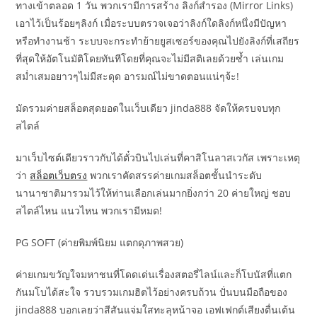
ทางเข้าตลอด 1 วัน พวกเรามีการสร้าง ลิงก์สำรอง (Mirror Links)
เอาไว้เป็นร้อยๆลิงก์ เมื่อระบบตรวจเจอว่าลิงก์ใดลิงก์หนึ่งมีปัญหา
หรือทำงานช้า ระบบจะกระทำย้ายยูสเซอร์ของคุณไปยังลิงก์ที่เสถียร
ที่สุดให้อัตโนมัติโดยทันทีโดยที่คุณจะไม่มีสติเลยด้วยซ้ำ เล่นเกม
สม่ำเสมอยาวๆไม่มีสะดุด อารมณ์ไม่ขาดตอนแน่ๆจ้ะ!
มัดรวมค่ายสล็อตสุดยอดในเว็บเดียว jinda888 จัดให้ครบจบทุก
สไตล์
มาเว็บไซต์เดียวราวกับได้ตั๋วบินไปเล่นที่คาสิโนลาสเวกัส เพราะเหตุ
ว่า
สล็อตเว็บตรง
พวกเราคัดสรรค่ายเกมสล็อตชั้นนำระดับ
นานาชาติมารวมไว้ให้ท่านเลือกเล่นมากยิ่งกว่า 20 ค่ายใหญ่ ชอบ
สไตล์ไหน แนวไหน พวกเรามีหมด!
PG SOFT (ค่ายพิมพ์นิยม แตกดุภาพสวย)
ค่ายเกมขวัญใจมหาชนที่โดดเด่นเรื่องสตอรี่ไลน์และก็โบนัสที่แตก
กันมโบได้สะใจ รวบรวมเกมฮิตไว้อย่างครบถ้วน ปั่นบนมือถือของ
jinda888 บอกเลยว่าสีสันแจ่มใสทะลุหน้าจอ เอฟเฟกต์เสียงตื่นเต้น