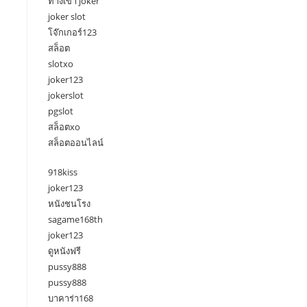
ทางเข้า joker
joker slot
โจ๊กเกอร์123
สล็อต
slotxo
joker123
jokerslot
pgslot
สล็อตxo
สล็อตออนไลน์
918kiss
joker123
หนังชนโรง
sagame168th
joker123
ดูหนังฟรี
pussy888
pussy888
บาคาร่า168