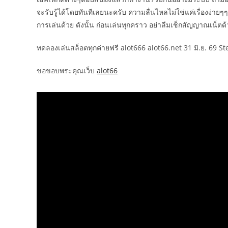
จะรับรู้ได้โดยทันทีเลยนะครับ ความลื่นไหลไม่ใช่แค่เรื่องง่ายๆ
การเล่นด้วย ดังนั้น ก่อนเล่นทุกคราว อย่าลืมเช็กสัญญาณเน็ตด้ว
ทดลองเล่นสล็อตทุกค่ายฟรี alot666 alot66.net 31 มิ.ย. 69 S
ขอขอบพระคุณเว็บ
alot66