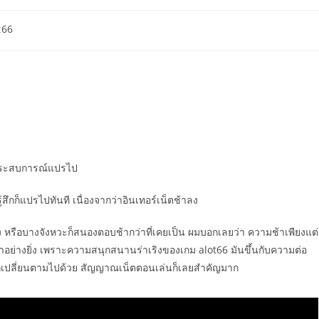
t66
y:
้ประสบการณ์แปรไป
ู้สึกก็แปรไปทันที เนื่องจากว่าอินเทอร์เน็ตช้าลง
ง หรือบางจังหวะก็สนองตอบช้ากว่าที่เคยเป็น ผมบอกเลยว่า ความช้าเพียงแต่
เราอย่างยิ่ง เพราะความสนุกสนานร่าเริงของเกม alot66 มันขึ้นกับความต่อ
กมก็เปลี่ยนตามไปด้วย สัญญาณเน็ตตอนเล่นก็เลยสำคัญมาก