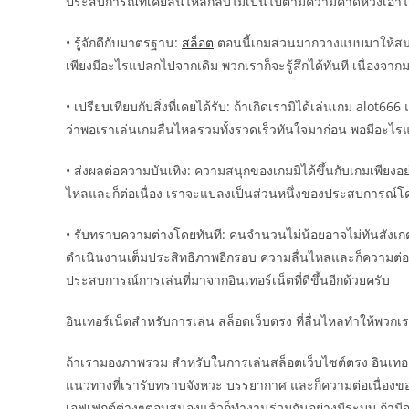
ประสบการณ์ที่เคยลื่นไหลกลับไม่เป็นไปตามความคาดหวังเอาไว้
• รู้จักดีกับมาตรฐาน:
สล็อต
ตอนนี้เกมส่วนมากวางแบบมาให้สนองต
เพียงมีอะไรแปลกไปจากเดิม พวกเราก็จะรู้สึกได้ทันที เนื่องจาก
• เปรียบเทียบกับสิ่งที่เคยได้รับ: ถ้าเกิดเรามิได้เล่นเกม al
ว่าพอเราเล่นเกมลื่นไหลรวมทั้งรวดเร็วทันใจมาก่อน พอมีอะไ
• ส่งผลต่อความบันเทิง: ความสนุกของเกมมิได้ขึ้นกับเกมเพียงอย่
ไหลและก็ต่อเนื่อง เราจะแปลงเป็นส่วนหนึ่งของประสบการณ์โ
• รับทราบความต่างโดยทันที: คนจำนวนไม่น้อยอาจไม่ทันสังเกต
ดำเนินงานเต็มประสิทธิภาพอีกรอบ ความลื่นไหลและก็ความต่อเน
ประสบการณ์การเล่นที่มาจากอินเทอร์เน็ตที่ดีขึ้นอีกด้วยครับ
อินเทอร์เน็ตสำหรับการเล่น สล็อตเว็บตรง ที่ลื่นไหลทำให้พวก
ถ้าเรามองภาพรวม สำหรับในการเล่นสล็อตเว็บไซต์ตรง อินเทอร์
แนวทางที่เรารับทราบจังหวะ บรรยากาศ และก็ความต่อเนื่องของก
เอฟเฟกต์ต่างๆตอบสนองแล้วก็ทำงานร่วมกันอย่างมีระบบ ถ้ามีอะไ