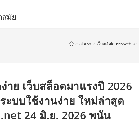
ำสมัย
>
alot66
>
เว็บแม่ alot666 webแตก
ง่าย เว็บสล็อตมาแรงปี 2026
ระบบใช้งานง่าย ใหม่ล่าสุด
net 24 มิ.ย. 2026 พนัน