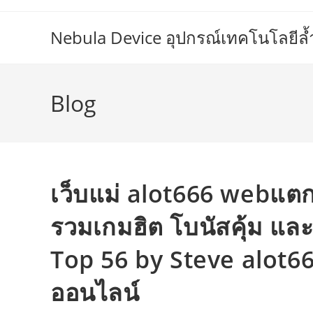
Skip
to
Nebula Device อุปกรณ์เทคโนโลยีล้
content
Blog
เว็บแม่ alot666 webแตก
รวมเกมฮิต โบนัสคุ้ม และ
Top 56 by Steve alot66.
ออนไลน์