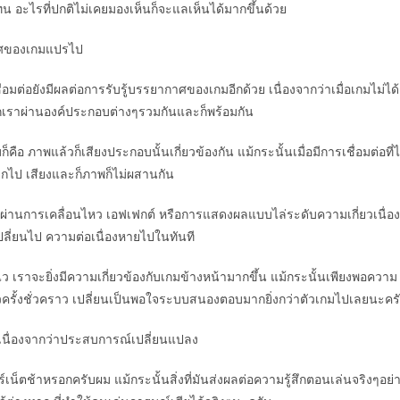
น อะไรที่ปกติไม่เคยมองเห็นก็จะแลเห็นได้มากขึ้นด้วย
กาศของเกมแปรไป
อมต่อยังมีผลต่อการรับรู้บรรยากาศของเกมอีกด้วย เนื่องจากว่าเมื่อเกมไม่ได้
พวกเราผ่านองค์ประกอบต่างๆรวมกันและก็พร้อมกัน
ก็คือ ภาพแล้วก็เสียงประกอบนั้นเกี่ยวข้องกัน แม้กระนั้นเมื่อมีการเชื่อมต่อที่ไ
ลกไป เสียงและก็ภาพก็ไม่ผสานกัน
ัญผ่านการเคลื่อนไหว เอฟเฟกต์ หรือการแสดงผลแบบไล่ระดับความเกี่ยวเนื่อง
ปลี่ยนไป ความต่อเนื่องหายไปในทันที
้ไว เราจะยิ่งมีความเกี่ยวข้องกับเกมข้างหน้ามากขึ้น แม้กระนั้นเพียงพอความ
งชั่วครั้งชั่วคราว เปลี่ยนเป็นพอใจระบบสนองตอบมากยิ่งกว่าตัวเกมไปเลยนะคร
่าเนื่องจากว่าประสบการณ์เปลี่ยนแปลง
์เน็ตช้าหรอกครับผม แม้กระนั้นสิ่งที่มันส่งผลต่อความรู้สึกตอนเล่นจริงๆอย่