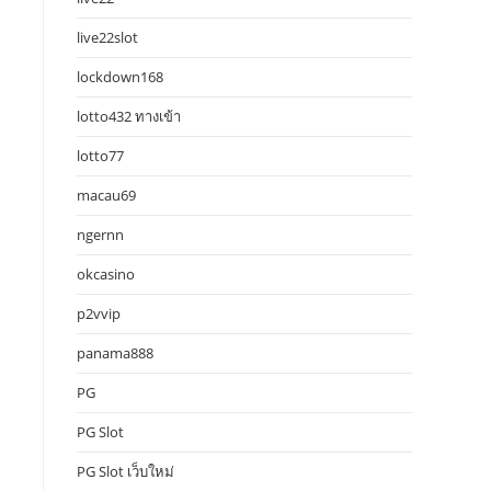
live22slot
lockdown168
lotto432 ทางเข้า
lotto77
macau69
ngernn
okcasino
p2vvip
panama888
PG
PG Slot
PG Slot เว็บใหม่