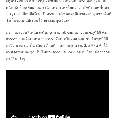
มีสูตรเด็ดแล้ว สิ่งสำคัญถัดมาเป็นการเลือกสนามรบค่ะ! ยุคนี้เว็บ
พนันเปิดใหม่เพียบ แม้กระนั้นเพราะเหตุใดพวกเราถึงกำหนดชี้แนะ
sexy168 ให้กับมือใหม่? ก็เพราะเว็บไซต์แห่งนี้เขาตอบปัญหาทุกสิ่งที่
จำเป็นของคนฝึกเล่นได้อย่างสมบูรณ์แบบ
ความเย้ายวนที่เหนือระดับ: จุดขายหลักของ เย้ายวนsexy168 คือ
การรวบรวมดีลเลอร์สาวสวยระดับเน็ตไอดอล หุ่นแซ่บ ในชุดบิกินี่
ตัวจิ๋ว มารอแจกไพ่ เต้นเคลื่อนย้ายเบาๆขจัดความตึงเครียด ทำให้
การเดิมพันของคุณเต็มไปด้วยความบันเทิง เบิกบาน ไม่มีเบื่อราวกับ
คาสิโนเก่าๆ