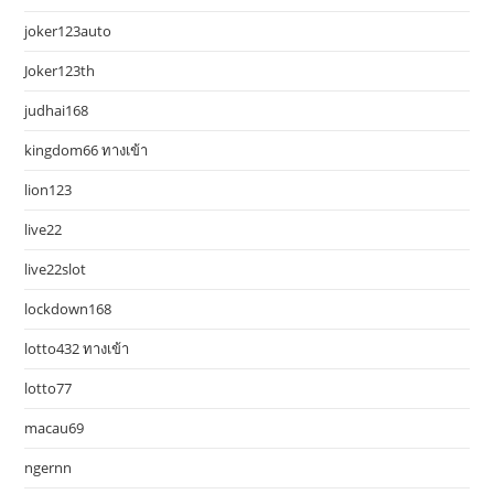
joker123auto
Joker123th
judhai168
kingdom66 ทางเข้า
lion123
live22
live22slot
lockdown168
lotto432 ทางเข้า
lotto77
macau69
ngernn