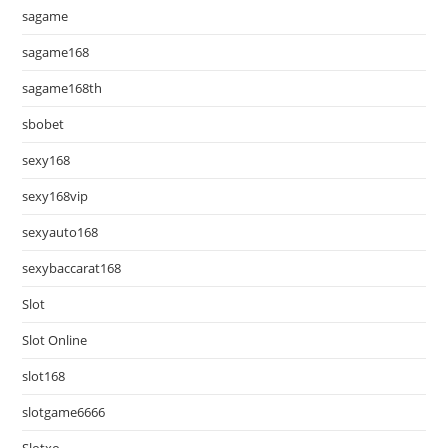
sagame
sagame168
sagame168th
sbobet
sexy168
sexy168vip
sexyauto168
sexybaccarat168
Slot
Slot Online
slot168
slotgame6666
Slotxo