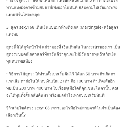
• วิธีใช้สูตร: ถ้าสังเกตเห็นหน้าไพ่ออกสลับกันเกิน 3 ตา ตาต่อไปให้
ท่านแทงฝั่งตรงข้ามกับตาที่เพิ่งออกในทันที สลับตามไปเรื่อยกระทั่ง
แพทเทิร์นไพ่จะหลุด
3. สูตร sexy168 เดินเงินแบบมาท้วงติงเกล (Martingale) หรือสูตร
แทงทบ
สูตรนี้มิได้ดูที่หน้าไพ่ แต่ว่ามองที่ เงินเดิมพัน ในกระเป๋าของเรา เป็น
สูตรระบบคณิตศาสตร์ที่การันตีว่าคุณจะไม่มีวันขาดทุนถ้าเกิดเงิน
ทุนหนาพอเพียง
• วิธีการใช้สูตร: ให้ท่านตั้งเบทเริ่มต้นไว้ ได้แก่ 50 บาท ถ้าเกิดตา
แรกเสีย ตาต่อไปให้ ทบเงินเป็น 2 เท่า คือ 100 บาท ถ้าเกิดเสียอีก
ทบเป็น 200 บาท, 400 บาท ไปเรื่อยๆเมื่อใดที่คุณชนะในตานั้น คุณ
จะได้ทุนทั้งสิ้นกลับคืนมา พร้อมผลกำไรเท่ากับเบทเริ่มทันที!
รีวิวเว็บไซต์ตรง sexy168 เพราะอะไรมือใหม่สายคาสิโนจำเป็นต้อง
เลือกเว็บนี้?