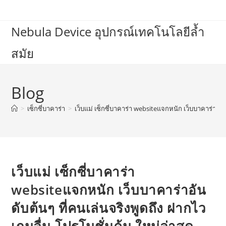
Skip
to
Nebula Device อุปกรณ์เทคโนโลยีล้ำ
content
สมัย
Blog
>
เซ็กซี่บาคาร่า
>
เว็บแม่ เซ็กซี่บาคาร่า websiteแจกหนัก เว็บบาคาร่าอั
เว็บแม่ เซ็กซี่บาคาร่า
websiteแจกหนัก เว็บบาคาร่าอัน
ดับต้นๆ ที่คนเล่นจริงพูดถึง ฝากไว