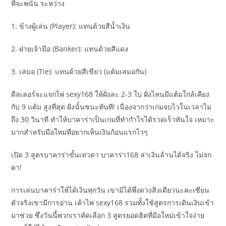
ที่จะพนัน ระหว่าง
1. ข้างผู้เล่น (Player): แทนด้วยสีน้ำเงิน
2. ฝ่ายเจ้ามือ (Banker): แทนด้วยสีแดง
3. เสมอ (Tie): แทนด้วยสีเขียว (แต้มเสมอกัน)
ดีลเลอร์จะแจกไพ่ sexy168 ให้ฝั่งละ 2-3 ใบ ฝั่งไหนมีแต้มใกล้เคียง
กับ 9 แต้ม สูงที่สุด ฝั่งนั้นชนะทันที! เนื่องจากว่าเกมจบไวในเวลาไม่
ถึง 30 วินาที ทำให้บาคาร่าเป็นเกมที่ทำกำไรได้รวดเร็วทันใจ เหมาะ
มากสำหรับมือใหม่ที่อยากเห็นเงินก้อนแรกไวๆ
เปิด 3 สูตรบาคาร่าขั้นเทวดา บาคาร่า168 ล่าเงินล้านได้จริง ไม่จก
ตา!
การเล่นบาคาร่าให้ได้เงินทุกวัน เขามิได้พึ่งดวงสิ่งเดียวนะคะเซียน
ตัวจริงเขามีการอ่าน เค้าไพ่ sexy168 รวมทั้งใช้สูตรการเดินเงินเข้า
มาช่วย ซึ่งวันนี้พวกเราคัดเลือก 3 สูตรยอดฮิตที่มือใหม่เข้าใจง่าย