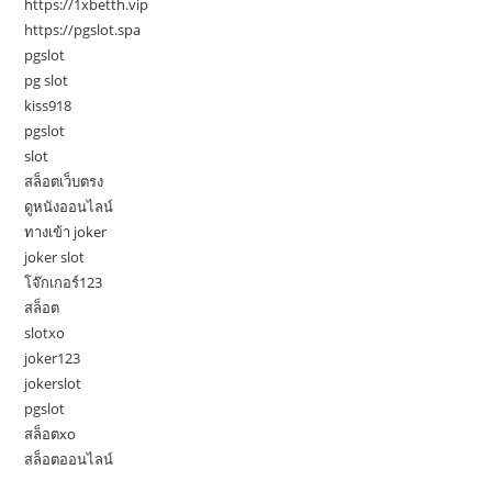
https://1xbetth.vip
https://pgslot.spa
pgslot
pg slot
kiss918
pgslot
slot
สล็อตเว็บตรง
ดูหนังออนไลน์
ทางเข้า joker
joker slot
โจ๊กเกอร์123
สล็อต
slotxo
joker123
jokerslot
pgslot
สล็อตxo
สล็อตออนไลน์