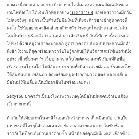
แวดวงนี้เข้าแล้วออกยาก ยิ่งถ้าหากได้ลิ้มลองความเพลิดเพลินของ
เกมไพ่ที่จบไว ได้เงินเร็วที่สุดอย่าง
บาคาร่า168
บอกเลยว่าวางมือกัน
ไม่ลงจริงๆ! แม้กระนั้นสำหรับมือใหม่ที่เพิ่งจะก้าวขาเข้าสู่แวดวงนี้
คนไม่ใช่น้อยอาจจะยังกล้าๆกลัวๆกลัวว่าจะถูกโกงบ้าง กลัวจะเล่น
ไม่เป็นบ้าง หรือกลัวว่าเล่นแล้วจะเสียเงินฟรี วันนี้ปัญหานั้นจะหมด
ไปจ้ะ! ด้วยเหตุว่าเราจะมาแจก สูตรบาคาร่า ลับฉบับประสานมือทำ
ที่เข้าใจง่ายที่สุด พร้อมพาวาร์ปไปรู้จักกับผู้ให้บริการเกมไพ่เบอร์หนึ่ง
อย่าง เซ็กซี่บาคาร่า เว็บบาคาร่าเว็บไซต์ตรง สุดพรีเมียมที่ลือชื่อ
เรื่องความโปร่งใส ไม่มีอันตราย รวมทั้งมีสาวสวยดีลเลอร์รอแจกไพ่
ให้ลุ้นกันแบบเพลินตา จัดเตรียมสมุดปากกามาจดสูตร แล้วเปลี่ยน
มือใหม่ให้เปลี่ยนเป็นมืออาชีพไปพร้อมเลยคะ!
Sexy168
บาคาร่าเป็นยังไง? เพราะเหตุใดมือใหม่ทุกคนจำเป็นต้อง
เริ่มจากเกมนี้
ถ้าเกิดให้เทียบเกมในคาสิโนออนไลน์ บาคาร่าก็เหมือนกับ ขวัญใจ
มหาชน ที่ใครๆก็จำต้องเล่นค่ะ ข้อตกลงง่ายแสนง่าย ไม่ซับซ้อน
ราวกับไพ่ป๊อกเด้งบ้านเราด้วยซ้ำ หน้าที่ของคุณมีเพียงแค่ เลือกข้าง