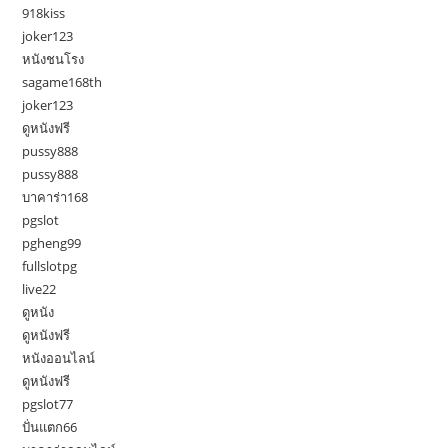
918kiss
joker123
หนังชนโรง
sagame168th
joker123
ดูหนังฟรี
pussy888
pussy888
บาคาร่า168
pgslot
pgheng99
fullslotpg
live22
ดูหนัง
ดูหนังฟรี
หนังออนไลน์
ดูหนังฟรี
pgslot77
ปั่นแตก66