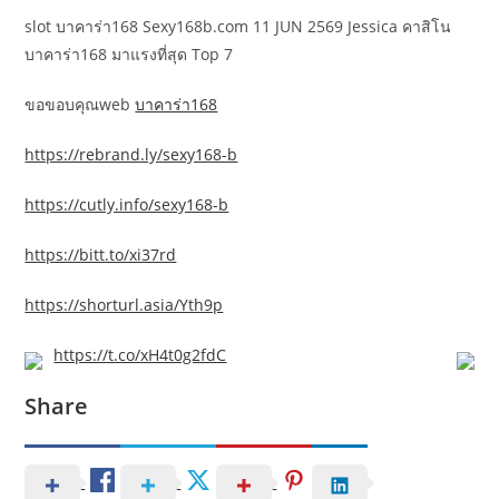
slot บาคาร่า168 Sexy168b.com 11 JUN 2569 Jessica คาสิโน
บาคาร่า168 มาแรงที่สุด Top 7
ขอขอบคุณweb
บาคาร่า168
https://rebrand.ly/sexy168-b
https://cutly.info/sexy168-b
https://bitt.to/xi37rd
https://shorturl.asia/Yth9p
https://t.co/xH4t0g2fdC
Share