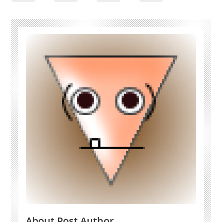
About Post Author