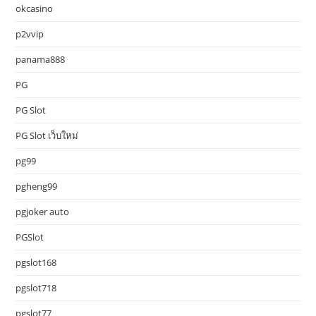
okcasino
p2vvip
panama888
PG
PG Slot
PG Slot เว็บใหม่
pg99
pgheng99
pgjoker auto
PGSlot
pgslot168
pgslot718
pgslot77