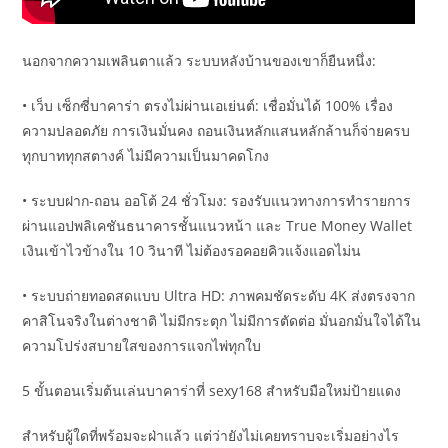
นอกจากความเพลินตาแล้ว ระบบหลังบ้านของเขาก็ยืนหนึ่ง:
• เว็บ เซ็กซี่บาคาร่า ตรงไม่ผ่านเอเย่นต์: เชื่อมั่นได้ 100% เรื่อง
ความปลอดภัย การเงินมั่นคง ถอนเงินหลักแสนหลักล้านก็จ่ายครบ
ทุกบาททุกสตางค์ ไม่มีความเป็นมาคดโกง
• ระบบฝาก-ถอน ออโต้ 24 ชั่วโมง: รองรับแนวทางการทำรายการ
ผ่านแอปพลิเคชันธนาคารชั้นแนวหน้า และ True Money Wallet
เงินเข้าไวข้างใน 10 วินาที ไม่ต้องรอคอยคิวแจ้งแอดไม่น
• ระบบถ่ายทอดสดแบบ Ultra HD: ภาพคมชัดระดับ 4K ส่งตรงจาก
คาสิโนจริงในต่างชาติ ไม่มีกระตุก ไม่มีการตัดต่อ มั่นอกมั่นใจได้ใน
ความโปร่งสบายใสของการแจกไพ่ทุกใบ
5 ขั้นตอนเริ่มต้นเล่นบาคาร่าที่ sexy168 สำหรับมือใหม่ป้ายแดง
สำหรับผู้ใดที่พร้อมจะฝ่าแล้ว แต่ว่ายังไม่เคยทราบจะเริ่มอย่างไร