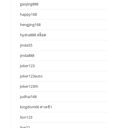
gaojing888
happy168
hengjing168
hydra888 สล็อต
jinda55
jinda888
Joker123
joker123auto
Joker123th
judhai168
kingdom66 ทางเข้า
lion123
live22