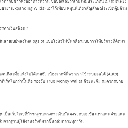
ทำกับข้าวหรืออาหารหวาน ขอบอกเลยว่าเกมใหม่ประเภทนี้ไม่ได้มีดีเพียง
ขยาย” (Expanding Wilds) เอาไว้เพียบ หมุนทีเดียวสัญลักษณ์ระเบิดตู้มต้าม
บรรดาเว็บสล็อต ?
มพันสายเปย์หลงใหล pgslot แบบโงหัวไม่ขึ้นก็คือระบบการให้บริการที่คิดมา
จนถึงเหงื่อแห้งไปได้เลยจ๊ะ เนื่องจากที่นี่พวกเราใช้ระบบออโต้ (Auto)
ก็ที่เริ่ดไปกว่านั้นคือ รองรับ True Money Wallet ด้วยนะจ๊ะ สะดวกสบาย
g เป็นเว็บใหญ่ที่มีรากฐานทางการเงินมั่นคงระดับเอเชีย แตกแสนจ่ายแสน
์มจากฐานผู้ใช้งานจริงที่มากขึ้นถล่มทลายทุกๆวัน