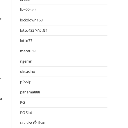
live22slot
าย
lockdown168
lotto432 ทางเข้า
lotto77
macau69
ngernn
okcasino
ง
p2vvip
panama888
ัส
PG
PG Slot
PG Slot เว็บใหม่