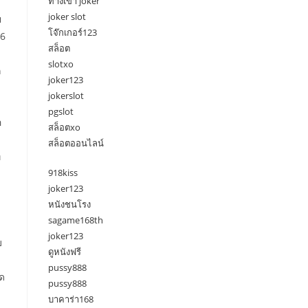
ทางเข้า joker
joker slot
ย
โจ๊กเกอร์123
6
สล็อต
slotxo
ก
joker123
jokerslot
pgslot
อ
สล็อตxo
สล็อตออนไลน์
ี
918kiss
joker123
หนังชนโรง
sagame168th
joker123
บ
ดูหนังฟรี
ๆ
pussy888
เด
pussy888
บาคาร่า168