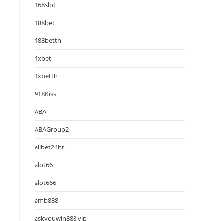
168slot
188bet
188betth
1xbet
1xbetth
918Kiss
ABA
ABAGroup2
allbet24hr
alot66
alot666
amb888
askyouwin888 vip