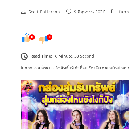
Post
Post
Post
Scott Patterson
9 มิถุนายน 2026
funn
author:
published:
category
0
0
Read Time:
6 Minute, 38 Second
funny18 สล็อต PG ลิขสิทธิ์แท้ ตัวท็อปเรื่องอัปเดตเกมใหม่ก่อ