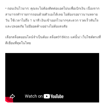
• ถอนเงินไวมาก: คุณจะไม่ต้องติดต่อแอดไม่นเพื่อเบิกเงิน เนื่องจาก
สามารถทำรายการถอนด้วยตัวเองได้เลย ไม่ต้องรอยาวนานหลาย
วัน ใช้เวลาไม่ถึง 1 นาที เงินเข้าออกไวมากๆสะดวก รวดเร็วทันใจ
และปลอดภัย ไม่มียอดค้างอย่างไม่ต้องสงสัย
เลือกสล็อตออนไลน์จำเป็นต้อง สล็อต918kiss แค่นั้น! เว็บไซต์ตรงที่
ดีเยี่ยมที่สุดในไทย