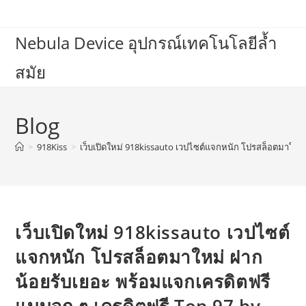
Skip
to
Nebula Device อุปกรณ์เทคโนโลยีล้ำ
content
สมัย
Blog
>
918Kiss
>
เว็บเปิดใหม่ 918kissauto เวปไซต์แจกหนัก โปรสล็อตมาใหม่
เว็บเปิดใหม่ 918kissauto เวปไซต์
แจกหนัก โปรสล็อตมาใหม่ ฝาก
น้อยรับเยอะ พร้อมแจกเครดิตฟรี