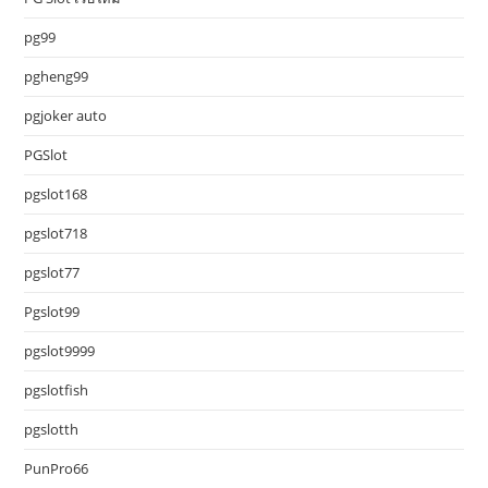
pg99
pgheng99
pgjoker auto
PGSlot
pgslot168
pgslot718
pgslot77
Pgslot99
pgslot9999
pgslotfish
pgslotth
PunPro66