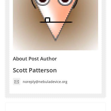
About Post Author
Scott Patterson
noreply@nebuladevice.org