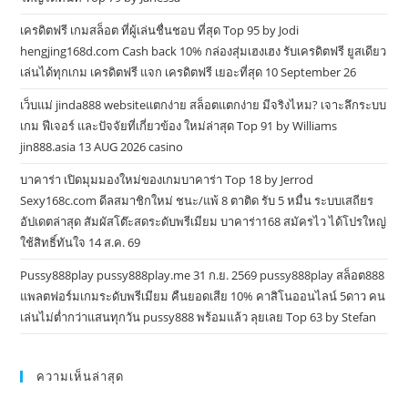
เครดิตฟรี เกมสล็อต ที่ผู้เล่นชื่นชอบ ที่สุด Top 95 by Jodi
hengjing168d.com Cash back 10% กล่องสุ่มเฮงเฮง รับเครดิตฟรี ยูสเดียว
เล่นได้ทุกเกม เครดิตฟรี แจก เครดิตฟรี เยอะที่สุด 10 September 26
เว็บแม่ jinda888 websiteแตกง่าย สล็อตแตกง่าย มีจริงไหม? เจาะลึกระบบ
เกม ฟีเจอร์ และปัจจัยที่เกี่ยวข้อง ใหม่ล่าสุด Top 91 by Williams
jin888.asia 13 AUG 2026 casino
บาคาร่า เปิดมุมมองใหม่ของเกมบาคาร่า Top 18 by Jerrod
Sexy168c.com ดีลสมาชิกใหม่ ชนะ/แพ้ 8 ตาติด รับ 5 หมื่น ระบบเสถียร
อัปเดตล่าสุด สัมผัสโต๊ะสดระดับพรีเมียม บาคาร่า168 สมัครไว ได้โปรใหญ่
ใช้สิทธิ์ทันใจ 14 ส.ค. 69
Pussy888play pussy888play.me 31 ก.ย. 2569 pussy888play สล็อต888
แพลตฟอร์มเกมระดับพรีเมียม คืนยอดเสีย 10% คาสิโนออนไลน์ 5ดาว คน
เล่นไม่ต่ำกว่าแสนทุกวัน pussy888 พร้อมแล้ว ลุยเลย Top 63 by Stefan
ความเห็นล่าสุด