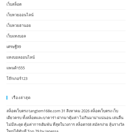
เว็บสล็อต
เว็บหวยออนไลน์
เว็บหวยฮานอย
เว็บแทงบอล
เศรษฐี99
แทงบอลออนไลน์
แพนด้า555
โจ๊กเกอร์123
เรื่องล่าสุด
สล็อตเว็บตรง tangtem168e.com 31 สิงหาคม 2026 สล็อตเว็บตรง เว็บ
เดียวครบ ทั้งสล็อตและบาคาร่า ฝากมาคุ้มค่า ไม่กินมาม่าแน่นอน เล่นลื่น
ไม่มีสะดุด คุ้มค่าการเดิมพัน ที่สุดในวงการ สล็อต168 สมัครง่าย ลุ้นรางวัล
ใหญ่ได้ทันที Top 79 by Janessa