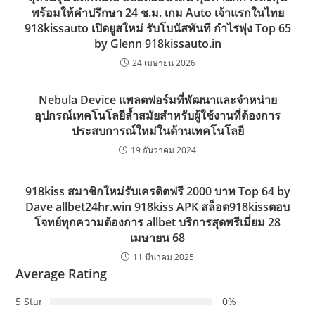
พร้อมให้คำปรึกษา 24 ช.ม. เกม Auto เจ้าแรกในไทย
918kissauto เปิดยูสใหม่ รับโบนัสทันที กำไรพุ่ง Top 65
by Glenn 918kissauto.in
24 เมษายน 2026
Nebula Device แพลตฟอร์มที่พัฒนาและจำหน่าย
อุปกรณ์เทคโนโลยีล้ำสมัยสำหรับผู้ใช้งานที่ต้องการ
ประสบการณ์ใหม่ในด้านเทคโนโลยี
19 ธันวาคม 2024
918kiss สมาชิกใหม่รับเครดิตฟรี 2000 บาท Top 64 by
Dave allbet24hr.win 918kiss APK สล็อต918kissตอบ
โจทย์ทุกความต้องการ allbet บริการสุดพรีเมี่ยม 28
เมษายน 68
11 มีนาคม 2025
Average Rating
5 Star
0%