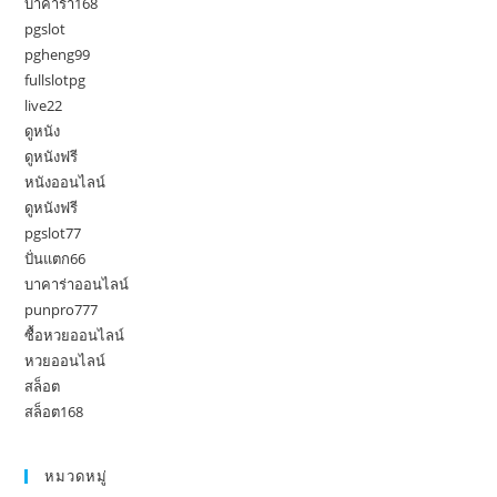
บาคาร่า168
pgslot
pgheng99
fullslotpg
live22
ดูหนัง
ดูหนังฟรี
หนังออนไลน์
ดูหนังฟรี
pgslot77
ปั่นแตก66
บาคาร่าออนไลน์
punpro777
ซื้อหวยออนไลน์
หวยออนไลน์
สล็อต
สล็อต168
หมวดหมู่