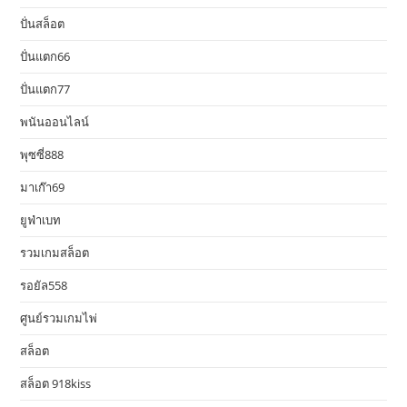
ปั่นสล็อต
ปั่นแตก66
ปั่นแตก77
พนันออนไลน์
พุซซี่888
มาเก๊า69
ยูฟ่าเบท
รวมเกมสล็อต
รอยัล558
ศูนย์รวมเกมไพ่
สล็อต
สล็อต 918kiss