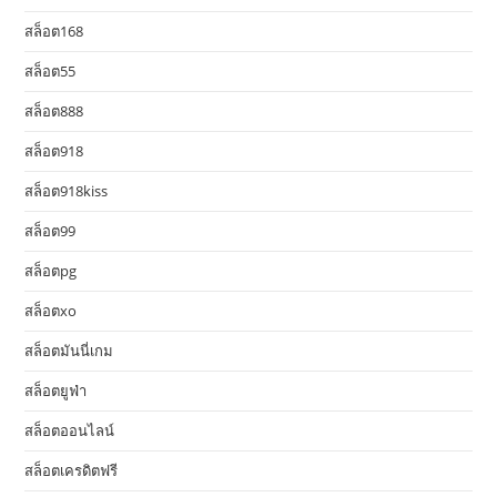
สล็อต168
สล็อต55
สล็อต888
สล็อต918
สล็อต918kiss
สล็อต99
สล็อตpg
สล็อตxo
สล็อตมันนี่เกม
สล็อตยูฟ่า
สล็อตออนไลน์
สล็อตเครดิตฟรี