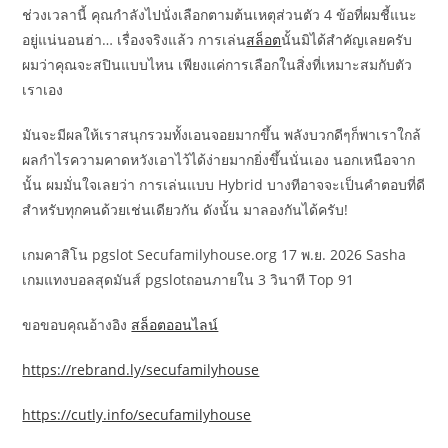
ช่วงเวลานี้ คุณกำลังไปนั่งเลือกตามต้นเหตุส่วนตัว 4 ข้อที่ผมชี้แนะ
อยู่แน่นอนฮ่า… เรื่องจริงแล้ว การเล่น
สล็อต
นั้นมิได้สำคัญเลยครับ
ผมว่าคุณจะสปินแบบไหน เพียงแค่การเลือกในสิ่งที่เหมาะสมกับตัว
เราเอง
มันจะมีผลให้เราสนุกรวมทั้งเอนจอยมากขึ้น พลังบวกดีๆก็พาเราใกล้
ผลกำไรความคาดหวังเอาไว้ได้ง่ายมากยิ่งขึ้นนั่นเอง นอกเหนือจาก
นั้น ผมมั่นใจเลยว่า การเล่นแบบ Hybrid บางทีอาจจะเป็นคำตอบที่ดี
สำหรับทุกคนด้วยเช่นเดียวกัน ดังนั้น มาลองกันได้ครับ!
เกมคาสิโน pgslot Secufamilyhouse.org 17 พ.ย. 2026 Sasha
เกมแทงบอลสุดมันส์ pgslotถอนภายใน 3 วินาที Top 91
ขอขอบคุณอ้างอิง
สล็อตออนไลน์
https://rebrand.ly/secufamilyhouse
https://cutly.info/secufamilyhouse