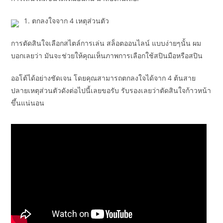
1. ตกลงใจจาก 4 เหตุส่วนตัว
การตัดสินใจเลือกสไตล์การเล่น สล็อตออนไลน์ แบบง่ายๆนั้น ผม
บอกเลยว่า มันจะช่วยให้คุณเห็นภาพการเลือกใช้สปินมือหรือสปิน
ออโต้ได้อย่างชัดเจน โดยคุณสามารถตกลงใจได้จาก 4 ต้นสาย
ปลายเหตุส่วนตัวดังต่อไปนี้เลยขอรับ รับรองเลยว่าตัดสินใจก้าวหน้า
ขึ้นแน่นอน