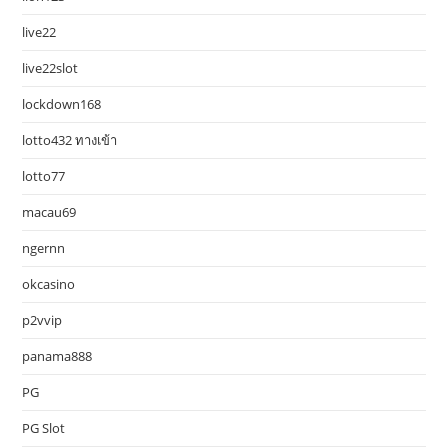
live22
live22slot
lockdown168
lotto432 ทางเข้า
lotto77
macau69
ngernn
okcasino
p2vvip
panama888
PG
PG Slot