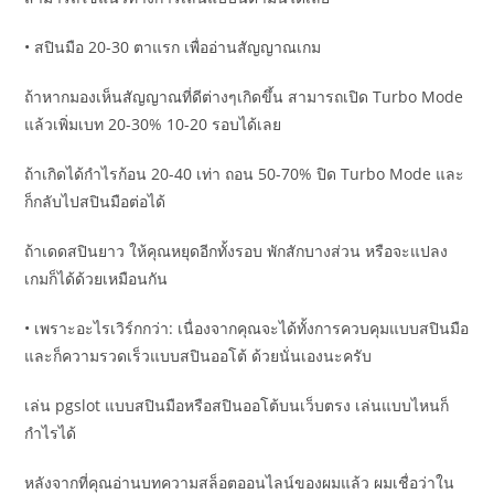
• สปินมือ 20-30 ตาแรก เพื่ออ่านสัญญาณเกม
ถ้าหากมองเห็นสัญญาณที่ดีต่างๆเกิดขึ้น สามารถเปิด Turbo Mode
แล้วเพิ่มเบท 20-30% 10-20 รอบได้เลย
ถ้าเกิดได้กำไรก้อน 20-40 เท่า ถอน 50-70% ปิด Turbo Mode และ
ก็กลับไปสปินมือต่อได้
ถ้าเดดสปินยาว ให้คุณหยุดอีกทั้งรอบ พักสักบางส่วน หรือจะแปลง
เกมก็ได้ด้วยเหมือนกัน
• เพราะอะไรเวิร์กกว่า: เนื่องจากคุณจะได้ทั้งการควบคุมแบบสปินมือ
และก็ความรวดเร็วแบบสปินออโต้ ด้วยนั่นเองนะครับ
เล่น pgslot แบบสปินมือหรือสปินออโต้บนเว็บตรง เล่นแบบไหนก็
กำไรได้
หลังจากที่คุณอ่านบทความสล็อตออนไลน์ของผมแล้ว ผมเชื่อว่าใน