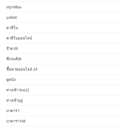
vip168sa
yaibet
คาสิโน
คาสิโนออนไลน์
จ๊วด 69
ซีเกมส์68
ซื้อหวยออนไลน์ 24
ดูหนัง
ทางเข้า live22
ทางเข้าpg
บาคาร่า
บาคาร่า168