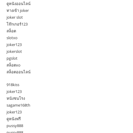
ดูหนังออนไลน์
ทางเข้า joker
joker slot
โจ๊กเกอร์123
สล็อต
slotxo
joker123
jokerslot
pgslot
สล็อตxo
สล็อตออนไลน์
918kiss
joker123
หนังชนโรง
sagame168th
joker123
ดูหนังฟรี
pussy888
pussy888