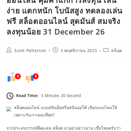
ออนไลน์ คุ้มค่าแก่การลงทุน เล่น
ง่าย แตกหนัก โบนัสสูง ทดลองเล่น
ฟรี สล็อตออนไลน์ สุดมันส์ สมจริง
ลงทุนน้อย 31 December 26
Post
Post
Post
Scott Patterson
3 พฤศจิกายน 2025
สล็อต
author:
published:
category:
0
0
Read Time:
5 Minute, 20 Second
สล็อตออนไลน์ แบบสปินมือหรือสปินออโต้ เลือกแบบไหนให้
เหมาะกับเราเยอะที่สุด?
จากประสบการณ์ที่ผมเล่น สล็อต มาอย่างยาวนาน เชื่อไหมครับว่า