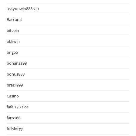
askyouwin888 vip
Baccarat
bitcoin
bkkwin
bng55
bonanza99
bonus888
brazil999
Casino
fafa 123 slot
faro168
fullslotpg