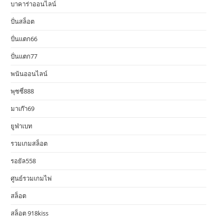
บาคาร่าออนไลน์
ปั่นสล็อต
ปั่นแตก66
ปั่นแตก77
พนันออนไลน์
พุซซี่888
มาเก๊า69
ยูฟ่าเบท
รวมเกมสล็อต
รอยัล558
ศูนย์รวมเกมไพ่
สล็อต
สล็อต 918kiss