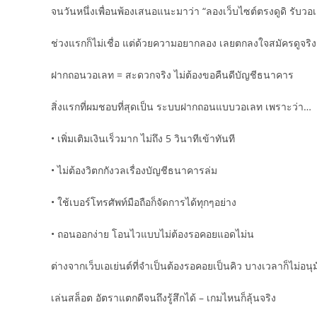
จนวันหนึ่งเพื่อนพ้องเสนอแนะมาว่า “ลองเว็บไซต์ตรงดูดิ รับวอ
ช่วงแรกก็ไม่เชื่อ แต่ด้วยความอยากลอง เลยตกลงใจสมัครดูจริงๆ
ฝากถอนวอเลท = สะดวกจริง ไม่ต้องขอคืนดีบัญชีธนาคาร
สิ่งแรกที่ผมชอบที่สุดเป็น ระบบฝากถอนแบบวอเลท เพราะว่า…
• เพิ่มเติมเงินเร็วมาก ไม่ถึง 5 วินาทีเข้าทันที
• ไม่ต้องวิตกกังวลเรื่องบัญชีธนาคารล่ม
• ใช้เบอร์โทรศัพท์มือถือก็จัดการได้ทุกๆอย่าง
• ถอนออกง่าย โอนไวแบบไม่ต้องรอคอยแอดไม่น
ต่างจากเว็บเอเย่นต์ที่จำเป็นต้องรอคอยเป็นคิว บางเวลาก็ไม่อนุมัต
เล่นสล็อต อัตราแตกดีจนถึงรู้สึกได้ – เกมไหนก็ลุ้นจริง