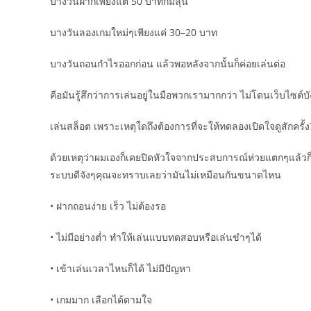
บางวันฝากเพียงแต่ 50 บาทก็มีลุ้น
บางวันลองเกมใหม่ๆเพียงแค่ 30–20 บาท
บางวันถอนกำไรออกก่อน แล้วพอหลังจากนั้นก็ค่อยเล่นต่อ
คือมันรู้สึกว่าการเล่นอยู่ในมือพวกเรามากกว่า ไม่โดนเว็บไซต์
เล่นสล็อต เพราะเหตุใดถึงต้องการที่จะให้ทดลองเปิดใจดูสักครั้ง
ด้วยเหตุว่าผมเองก็เคยปิดหัวใจจากประสบการณ์ห่วยแตกๆแล้วก็เช
ระบบดีจังๆคุณจะทราบเลยว่ามันไม่เหมือนกันขนาดไหน
• ฝากถอนง่าย เร็ว ไม่ต้องรอ
• ไม่มีอย่างต่ำ ทำให้เล่นแบบทดสอบหรือเล่นขำๆได้
• เข้าเล่นเวลาไหนก็ได้ ไม่มีปัญหา
• เกมมาก เลือกได้ตามใจ