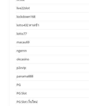
live22slot
lockdown168
lotto432 ทางเข้า
lotto77
macau69
ngernn
okcasino
p2vvip
panama888
PG
PG Slot
PG Slot เว็บใหม่