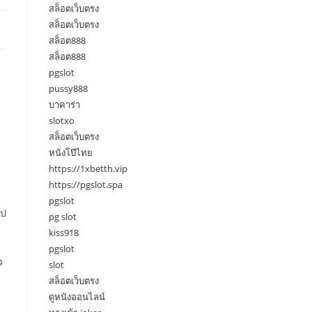
สล็อตเว็บตรง
สล็อตเว็บตรง
สล็อต888
สล็อต888
pgslot
pussy888
บาคาร่า
slotxo
สล็อตเว็บตรง
หนังโป๊ไทย
https://1xbetth.vip
https://pgslot.spa
pgslot
ไป
pg slot
kiss918
pgslot
ว
slot
สล็อตเว็บตรง
ดูหนังออนไลน์