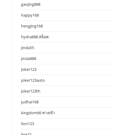
gaojing888
happy168
hengjing168
hydra888 สล็อต
jinda55
jinda888
Joker123
joker123auto
Joker123th
judhai168
kingdom66 ทางเข้า
lion123
live22