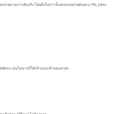
แตกง่ายดายกว่าเดิมจริง โดยยิ่งไปกว่านั้นพวกเกมค่ายดังอย่าง PG, Joker,
็บไซต์ตรง เล่นไม่นานก็ได้เข้าแบบเข้าแผนสวยๆ
่เข้าตาม Official ไม่ต้องคอย