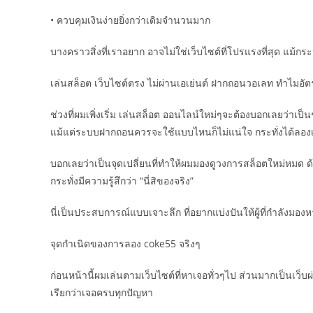
• ควบคุมเงินง่ายยิ่งกว่าเดิมจำนวนมาก
บางคราวสิ่งที่เราอยาก อาจไม่ใช่เว็บไซต์ที่โปรแรงที่สุด แม้กระ
เล่นสล็อต เว็บไซต์ตรง ไม่ผ่านเอเย่นต์ ฝากถอนวอเลท ทำไมอัตร
ช่วงที่ผมเพิ่งเริ่ม เล่นสล็อต ออนไลน์ใหม่ๆจะต้องบอกเลยว่าเป
แม้แต่ระบบฝากถอนควรจะใช้แบบไหนก็ไม่แน่ใจ กระทั่งได้ลองเล
บอกเลยว่าเป็นจุดเปลี่ยนที่ทำให้ผมมองดูวงการสล็อตใหม่หมด ด้วย
กระทั่งมีความรู้สึกว่า “นี่สิของจริง”
นี่เป็นประสบการณ์แบบเจาะลึก ที่อยากแบ่งปันให้ผู้ที่กำลังมองห
จุดกำเนิดของการลอง coke55 จริงๆ
ก่อนหน้านี้ผมเล่นตามเว็บไซต์ที่หาเจอทั่วๆไป ส่วนมากเป็นเว็
เรียกว่าเจอครบทุกปัญหา