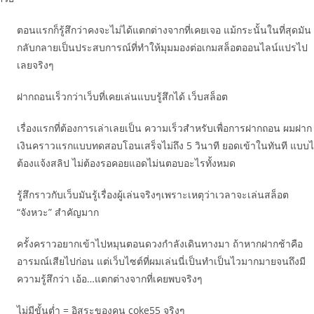
ตอนแรกก็รู้สึกว่าคงจะไม่ได้แตกต่างจากที่เคยเจอ แม้กระนั้นในที่สุดมัน
กลับกลายเป็นประสบการณ์ที่ทำให้มุมมองต่อเกมสล็อตออนไลน์แปรไป
เลยจริงๆ
ฝากถอนเร็วกว่าเว็บที่เคยเล่นแบบรู้สึกได้ เว็บสล็อต
เรื่องแรกที่ต้องการเล่าเลยเป็น ความเร็วสำหรับเพื่อการฝากถอน ผมฝาก
เงินคราวแรกแบบทดสอบโอนเสร็จไม่ถึง 5 วินาที ยอดเข้าในทันที แบบไ
ต้องแจ้งสลิป ไม่ต้องรอคอยแอดไม่นตอบอะไรทั้งหมด
รู้สึกราวกับเว็บมันรู้เรื่องผู้เล่นจริงๆเพราะเหตุว่าเวลาจะเล่นสล็อต
“จังหวะ” สำคัญมาก
ครั้งคราวอยากเข้าไปหมุนตอนดวงกำลังเดินทางมา ถ้าหากฝากช้าคือ
อารมณ์เสียไปก่อน แต่เว็บไซต์ที่ผมเล่นนี่เป็นทำเป็นไวมากมายจนถึงมี
ความรู้สึกว่า เอ้อ…แตกต่างจากที่เคยพบจริงๆ
ไม่มีขั้นต่ำ = อิสระของคน coke55 จริงๆ