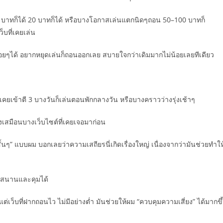
10 บาทก็ได้ 20 บาทก็ได้ หรือบางโอกาสเล่นแตกนิดๆถอน 50–100 บาทก็
บที่เคยเล่น
ากน้อยๆได้ อยากหยุดเล่นก็ถอนออกเลย สบายใจกว่าเดิมมากไม่น้อยเลยทีเดียว
ืนเคยเข้าตี 3 บางวันก็เล่นตอนพักกลางวัน หรือบางคราวว่างรุ่งเช้าๆ
้างเสมือนบางเว็บไซต์ที่เคยเจอมาก่อน
สั้นๆ” แบบผม บอกเลยว่าความเสถียรนี่เกิดเรื่องใหญ่ เนื่องจากว่ามันช่วยทำให
ุกสนานและคุมได้
แต่เว็บที่ฝากถอนไว ไม่มีอย่างต่ำ มันช่วยให้ผม “ควบคุมความเสี่ยง” ได้มากขึ