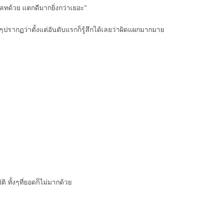
เลทด้วย แตกดีมากยิ่งกว่าเยอะ”
ปรากฏว่าตั้งแต่อันดับแรกก็รู้สึกได้เลยว่าผิดแผกมากมาย
ิ ทั้งๆที่ยอดก็ไม่มากด้วย