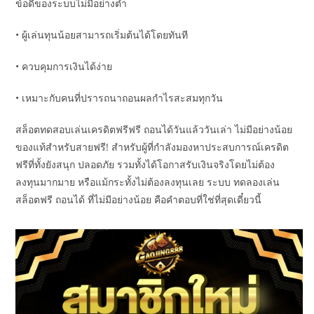
ข้อดีของระบบไม่มีอย่างต่ำ
• ผู้เล่นทุนน้อยสามารถเริ่มต้นได้โดยทันที
• ควบคุมการเงินได้ง่าย
• เหมาะกับคนที่ปรารถนาถอนผลกำไรสะสมทุกวัน
สล็อตทดสอบเล่นเครดิตฟรีฟรี ถอนได้วันแล้ววันเล่า ไม่มีอย่างน้อย
ของแท้สำหรับสายฟรี! สำหรับผู้ที่กำลังมองหาประสบการณ์เครดิต
ฟรีที่ทั้งยังสนุก ปลอดภัย รวมทั้งได้โอกาสรับเงินจริงโดยไม่ต้อง
ลงทุนมากมาย หรือแม้กระทั้งไม่ต้องลงทุนเลย ระบบ ทดลองเล่น
สล็อตฟรี ถอนได้ ที่ไม่มีอย่างน้อย คือคำตอบที่ใช่ที่สุดเดี๋ยวนี้