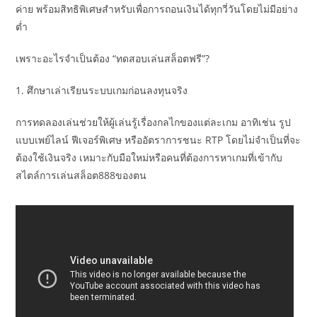
ค่าย พร้อมสิทธิพิเศษสำหรับเพื่อการถอนเงินได้ทุกวี่วันโดยไม่มีอย่าง
ต่ำ
เพราะอะไรจำเป็นต้อง “ทดสอบเล่นสล็อตฟรี”?
1. ศึกษาเล่าเรียนระบบเกมก่อนลงทุนจริง
การทดลองเล่นช่วยให้ผู้เล่นรู้เรื่องกลไกของแต่ละเกม อาทิเช่น รูป
แบบเพย์ไลน์ ฟีเจอร์พิเศษ หรืออัตราการชนะ RTP โดยไม่จำเป็นที่จะ
ต้องใช้เงินจริง เหมาะกับมือใหม่หรือคนที่ต้องการหาเกมที่เข้ากับ
สไตล์การเล่นสล็อต888ของตน