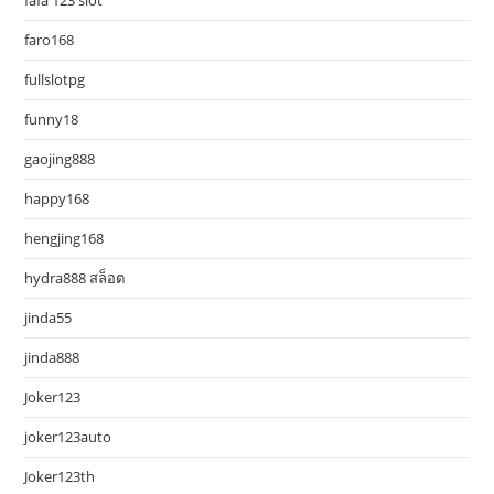
faro168
fullslotpg
funny18
gaojing888
happy168
hengjing168
hydra888 สล็อต
jinda55
jinda888
Joker123
joker123auto
Joker123th