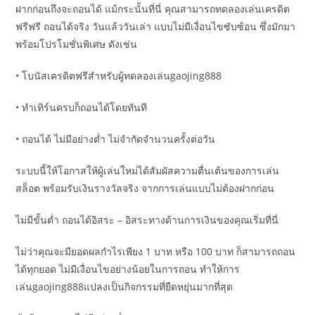
ฝากก่อนถึงจะถอนได้ แม้กระนั้นที่นี่ คุณสามารถทดลองเล่นเครดิต
ฟรีฟรี ถอนได้จริง วันแล้ววันเล่า แบบไม่มีเงื่อนไขซับซ้อน ซึ่งมักมา
พร้อมโปรโมชั่นพิเศษ ดังเช่น
• โบนัสเครดิตฟรีสำหรับผู้ทดลองเล่นgaojing888
• ทำเทิร์นครบก็ถอนได้โดยทันที
• ถอนได้ ไม่มีอย่างต่ำ ไม่จำกัดจำนวนครั้งต่อวัน
ระบบนี้ให้โอกาสให้ผู้เล่นใหม่ได้สัมผัสความตื่นเต้นของการเล่น
สล็อต พร้อมรับเงินรางวัลจริง จากการเล่นแบบไม่ต้องฝากก่อน
ไม่มีขั้นต่ำ ถอนได้อิสระ – อิสระทางด้านการเงินของคุณเริ่มที่นี่
ไม่ว่าคุณจะมียอดผลกำไรเพียง 1 บาท หรือ 100 บาท ก็สามารถถอน
ได้ทุกยอด ไม่มีเงื่อนไขอย่างน้อยในการถอน ทำให้การ
เล่นgaojing888แปลงเป็นกิจกรรมที่ยืดหยุ่นมากที่สุด