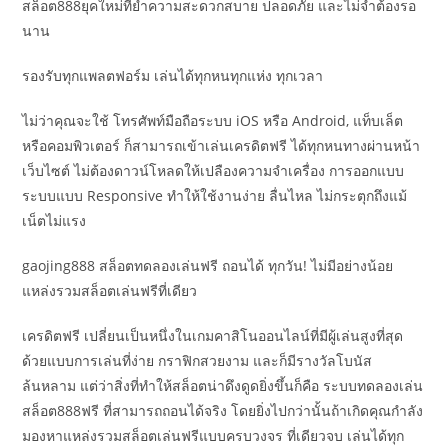
สล็อต888ยุคใหม่ที่ย้ำความสะดวกสบาย ปลอดภัย และไม่จำต้องรอ
นาน
รองรับทุกแพลตฟอร์ม เล่นได้ทุกหนทุกแห่ง ทุกเวลา
ไม่ว่าคุณจะใช้ โทรศัพท์มือถือระบบ iOS หรือ Android, แท็บเล็ต
หรือคอมพิวเตอร์ ก็สามารถเข้าเล่นเครดิตฟรี ได้ทุกหนทางผ่านหน้า
เว็บไซต์ ไม่ต้องดาวน์โหลดให้เปลืองความจำเครื่อง การออกแบบ
ระบบแบบ Responsive ทำให้ใช้งานง่าย ลื่นไหล ไม่กระตุกถึงแม้
เน็ตไม่แรง
gaojing888 สล็อตทดลองเล่นฟรี ถอนได้ ทุกวัน! ไม่มีอย่างน้อย
แหล่งรวมสล็อตเล่นฟรีที่เดียว
เครดิตฟรี เปลี่ยนเป็นหนึ่งในเกมคาสิโนออนไลน์ที่มีผู้เล่นสูงที่สุด
ด้วยแบบการเล่นที่ง่าย กราฟิกสวยงาม และก็มีรางวัลโบนัส
ล้นหลาม แต่ว่าสิ่งที่ทำให้สล็อตน่าดึงดูดยิ่งขึ้นก็คือ ระบบทดลองเล่น
สล็อต888ฟรี ที่สามารถถอนได้จริง โดยยิ่งไปกว่านั้นถ้าเกิดคุณกำลัง
มองหาแหล่งรวมสล็อตเล่นฟรีแบบครบวงจร ที่เดียวจบ เล่นได้ทุก