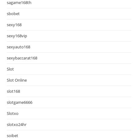
sagame168th
sbobet
sexy168
sexy168vip
sexyauto168
sexybaccarat168
Slot
Slot Online
slot168
slotgame6666
Slotxo
slotxo24hr
soibet