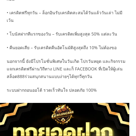
• เครดิตฟรีทุกวัน – ล็อกอินรับเครดิตสะสมได้วันแล้ววันเล่า ไม่มี
เว้น
• โบนัสฝากทีแรกของวัน – รับเครดิตเพิ่มสูงสุด 50% แต่ละวัน
• คืนยอดเสีย – รับเครดิตคืนอัตโนมัติสูงสุดถึง 10% ไม่ต้องขอ
นอกจากนี้ ยังมีโปรโมชั่นพิเศษในวันเกิด โปรวันหยุด และกิจกรรม
แจกเครดิตฟรีผ่านวิถีทาง LINE และก็ FACEBOOK ที่เปิดให้ผู้เล่น
สล็อต888ร่วมสนุกสนานแบบง่ายๆได้ทุกวี่ทุกวัน
ระบบฝากถอนออโต้ รวดเร็วทันใจ ปลอดภัย 100%