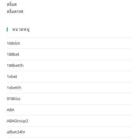
สล็อต
สล็อต168
หมวดหมู่
168slot
188bet
188betth
1xbet
1xbetth
918Kiss
ABA
ABAGroup2
allbet24hr