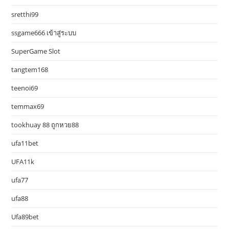
sretthi99
ssgame666 เข้าสู่ระบบ
SuperGame Slot
tangtem168
teenoi69
temmax69
tookhuay 88 ถูกหวย88
ufa11bet
UFA11k
ufa77
ufa88
Ufa89bet