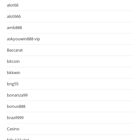
alot66
alot666
amb888
askyouwin888 vip
Baccarat
bitcoin
bkkwin
bng55
bonanza99
bonus888
brazil999
Casino
fafa 123 slot