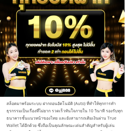
สล็อตมาพร้อมระบบ ฝากถอนอัตโนมัติ (Auto) ที่ทำให้ทุกการทำ
ธุรกรรมเป็นเรื่องที่ไม่ยาก รวดเร็วทันใจภายใน 10 วินาที รองรับทุก
ธนาคารชั้นแนวหน้าของไทย และยังสามารถเติมเงินผ่าน True
Wallet ได้อีกด้วย ซึ่งถือเป็นคุณลักษณะเด่นสำคัญสำหรับผู้เล่น