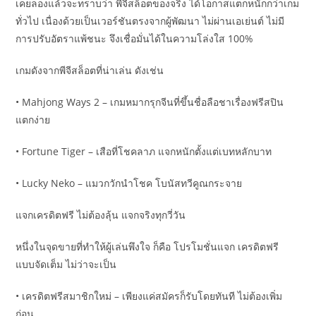
เคยลองแล้วจะทราบว่า พีจีสล็อตของจริง ได้โอกาสแตกหนักกว่าเกม
ทั่วไป เนื่องด้วยเป็นเวอร์ชันตรงจากผู้พัฒนา ไม่ผ่านเอเย่นต์ ไม่มี
การปรับอัตราแพ้ชนะ จึงเชื่อมั่นได้ในความโล่งใส 100%
เกมดังจากพีจีสล็อตที่น่าเล่น ดังเช่น
• Mahjong Ways 2 – เกมหมากรุกจีนที่ขึ้นชื่อลือชาเรื่องฟรีสปิน
แตกง่าย
• Fortune Tiger – เสือที่โชคลาภ แจกหนักตั้งแต่เบทหลักบาท
• Lucky Neko – แมวกวักนำโชค โบนัสทวีคูณกระจาย
แจกเครดิตฟรี ไม่ต้องลุ้น แจกจริงทุกวี่วัน
หนึ่งในจุดขายที่ทำให้ผู้เล่นพึงใจ ก็คือ โปรโมชั่นแจก เครดิตฟรี
แบบจัดเต็ม ไม่ว่าจะเป็น
• เครดิตฟรีสมาชิกใหม่ – เพียงแค่สมัครก็รับโดยทันที ไม่ต้องเพิ่ม
ก่อน