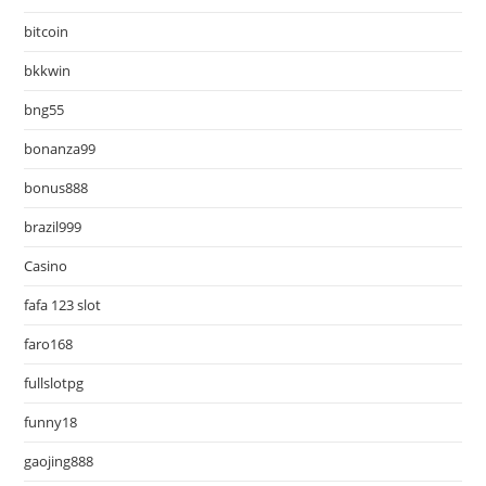
bitcoin
bkkwin
bng55
bonanza99
bonus888
brazil999
Casino
fafa 123 slot
faro168
fullslotpg
funny18
gaojing888