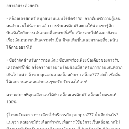
อย่างอิสระด้วยครับ
• สล็อตเครดิตฟรี สนุกสนานแบบไร้ขีดจำกัด: จากที่ผมซักถามผู้เล่น
คนจำนวนไม่น้อยมาแล้ว การรับเครดิตฟรีจะก่อให้พวกเขารู้สึก
บันเทิงใจกับการเล่นเกมสล็อตมากยิ่งขึ้น เนื่องจากไม่ต้องมากังวล
เรื่องเงินทุนมากเกินความจำเป็น มีทุนเพิ่มขึ้นและมากพอที่จะพนัน
ได้ตามอยากได้
• ข้อจำกัดสำหรับการถอนเงิน: ข้อบกพร่องเพียงข้อเดียวของการรับ
เครดิตฟรีก็คือ ครั้งคราวอาจมาพร้อมข้อแม้สำหรับการถอนเงินที่ยาก
เกินไป แต่ว่าถ้าหากคุณเล่นเกมสล็อตกับเรา สล็อต777 ล่ะก็ เชื่อมั่น
ได้เลยว่านอนสอนง่ายแน่ๆขอรับ รับรองได้เลย!
ความสบายที่คุณเลือกเองได้กับ สล็อตเครดิตฟรี สล็อตเว็บตรงแท้
100%
รู้ไหมครับผมว่า การเลือกใช้บริการกับ punpro777 นั้นดีอย่างไร?
แน่ๆว่า คุณอาจมีตัวเลือกสำหรับเพื่อการใช้บริการเว็บสล็อตมากไม่