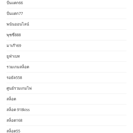
ปั่นแตก66
ปั่นแตก77
พนันออนไลน์
พุซซี่888
มาเก๊า69
ยูฟ่าเบท
รวมเกมสล็อต
รอยัล558
ศูนย์รวมเกมไพ่
สล็อต
สล็อต 918kiss
สล็อต168
สล็อต55