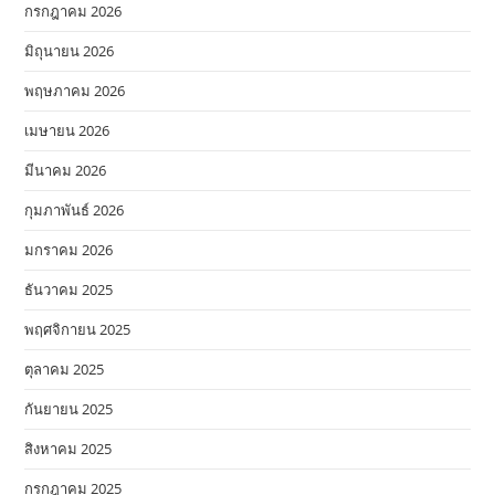
กรกฎาคม 2026
มิถุนายน 2026
พฤษภาคม 2026
เมษายน 2026
มีนาคม 2026
กุมภาพันธ์ 2026
มกราคม 2026
ธันวาคม 2025
พฤศจิกายน 2025
ตุลาคม 2025
กันยายน 2025
สิงหาคม 2025
กรกฎาคม 2025