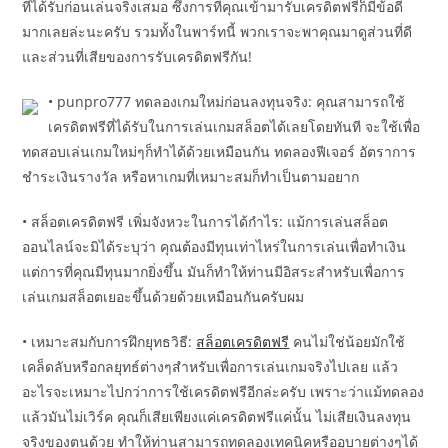
ที่ได้รับก่อนเล่นจริงเสมอ ซึ่งการที่คุณเข้ามารับเครดิตฟรีก็มีข้อดี
มากเลยล่ะนะครับ รวมทั้งในพาร์ทนี้ พวกเราจะพาคุณมาดูส่วนที่ดี
และส่วนที่เสียของการรับเครดิตฟรีกัน!
• punpro777 ทดลองเกมใหม่ก่อนลงทุนจริง: คุณสามารถใช้
เครดิตฟรีที่ได้รับในการเล่นเกมสล็อตได้เลยโดยทันที จะใช้เพื่อ
ทดสอบเล่นเกมใหม่ๆก็ทำได้ด้วยเหมือนกัน ทดลองฟีเจอร์ อัตราการ
ชำระเงินรางวัล หรือหาเกมที่เหมาะสมก็ทำเป็นตามอยาก
• สล็อตเครดิตฟรี เพิ่มจังหวะในการได้กำไร: แม้การเล่นสล็อต
ออนไลน์จะมิได้ระบุว่า คุณต้องมีทุนเท่าไหร่ในการเล่นเพื่อทำเงิน
แต่การที่คุณมีทุนมากยิ่งขึ้น มันก็ทำให้ท่านมีอิสระสำหรับเพื่อการ
เล่นเกมสล็อตเยอะขึ้นด้วยด้วยเหมือนกันครับผม
• เหมาะสมกับการฝึกยุทธวิธี:
สล็อตเครดิตฟรี
คนไม่ใช่น้อยมักใช้
เคล็ดลับหรือกลยุทธ์ต่างๆสำหรับเพื่อการเล่นเกมจริงไปเลย แล้ว
อะไรจะเหมาะไปกว่าการใช้เครดิตฟรีอีกล่ะครับ เพราะว่าแม้ทดลอง
แล้วมันไม่เวิร์ค คุณก็เสียเพียงแค่เครดิตฟรีแค่นั้น ไม่เสียเงินลงทุน
จริงของตนด้วย ทำให้ท่านสามารถทดลองเทคนิคหรืออุบายต่างๆได้