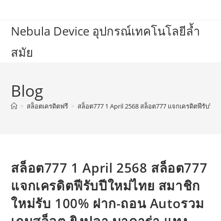
Skip
to
Nebula Device อุปกรณ์เทคโนโลยีล้ำ
content
สมัย
Blog
>
สล็อตเครดิตฟรี
>
สล็อต777 1 April 2568 สล็อต777 แจกเครดิตฟีรับ
สล็อต777 1 April 2568 สล็อต777
แจกเครดิตฟีรับปีใหม่ไทย สมาชิก
ใหม่รับ 100% ฝาก-ถอน Autoรวม