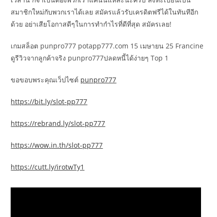
สมาชิกใหม่กับพวกเราได้เลย สมัครแล้วรับเครดิตฟรีได้ในทันทีอีก
ด้วย อย่าเสียโอกาสดีๆในการทำกำไรที่ดีที่สุด สมัครเลย!
เกมสล็อต punpro777 potapp777.com 15 เมษายน 25 Francine
ดูรีวิวจากลูกค้าจริง punpro777ปลดหนี้ได้ง่ายๆ Top 1
ขอขอบพระคุณเว็ปไซต์
punpro777
https://bit.ly/slot-pp777
https://rebrand.ly/slot-pp777
https://wow.in.th/slot-pp777
https://cutt.ly/irotwTy1