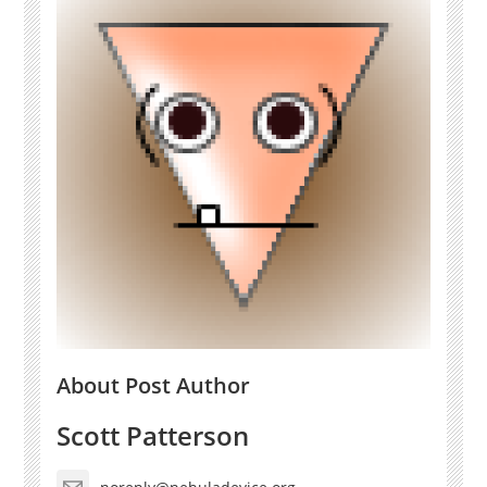
About Post Author
Scott Patterson