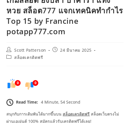
เกมสล็อต ยิงปลา บาคาร่า แทง
หวย สล็อต777 แจกเทคนิคทำกำไร
Top 15 by Francine
potapp777.com
Post
Post
Scott Patterson
24 มีนาคม 2025
author:
published:
Post
สล็อตเครดิตฟรี
category:
0
0
Read Time:
4 Minute, 54 Second
สนุกกับการเดิมพันได้มากขึ้นบน
สล็อตเครดิตฟรี
สล็อตเว็บตรงไม่
ผ่านเอเย่นต์ 100% สมัครแล้วรับเครดิตฟรีได้เลย!