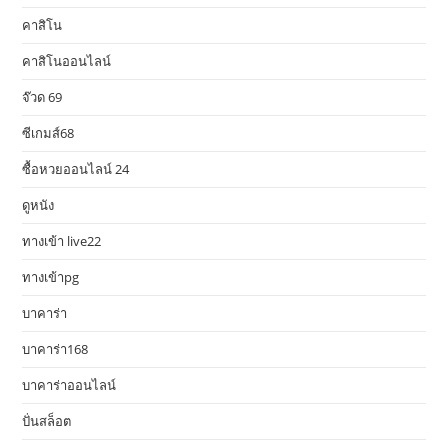
คาสิโน
คาสิโนออนไลน์
จ๊วด 69
ซีเกมส์68
ซื้อหวยออนไลน์ 24
ดูหนัง
ทางเข้า live22
ทางเข้าpg
บาคาร่า
บาคาร่า168
บาคาร่าออนไลน์
ปั่นสล็อต