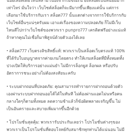
น้อยเลยทีเดียวล้นหลาม เนื่องจากในขณะนี้ ยิ่งสล็อตเป็นที่นิยมมาก
เท่าไหร่ มั่นใจว่า เว็บไซต์สล็อตก็จะมีมากขึ้นเพียงแค่นั้น แต่การ
เลือกมาใช้บริการกับเรา สล็อต777 นั้นแตกต่างจากการใช้บริการกับ
เว็บไซต์อื่นๆแน่ๆครับผม เอาแค่เรื่องของความปลอดภัย ก็ไม่มีเว็บ
ไหนดีไปกว่าเว็บไซต์ของพวกเรา punpro777 เครดิตฟรีอย่างแน่แท้
ถ้าหากคุณไม่เชื่อก็มาพิสูจน์ด้วยตัวเองได้เลย
• สล็อต777 เว็บตรงลิขสิทธิ์แท้: พวกเราเป็นสล็อตเว็บตรงแท้ 100%
ที่ได้รับใบอนุญาตจากค่ายเกมโดยตรง ทำให้เกมสล็อตที่มีทั้งหมดทั้ง
ปวงเปิดให้บริการอย่างแม่นยำ ไม่มีการล็อกยูส ล็อกผล หรือปรับ
อัตราการชนะอย่างไม่ต้องสงสัยนะครับ
• ระบบฝากถอนที่ปลอดภัย: คุณสามารถทำรายการฝากถอนด้วยตัว
เองผ่านระบบฝากถอนออโต้ได้ในทันที ไม่ต้องผ่านแอดไม่นหรือคน
กลางใดๆก็ตามทั้งหมด ลดความช้าแล้วก็ข้อผิดพลาดเจริญขึ้น ไม่
เป็นอันตรายและสบายเพิ่มมากขึ้นอีกด้วย
• โปรโมชั่นสุดคุ้ม: พวกเรารับประกันเลยว่า โปรโมชั่นต่างๆของ
พวกเราเป็นโปรโมชั่นที่ตอบโจทย์กับสมาชิกทุกท่านได้แน่นอน ไม่มี