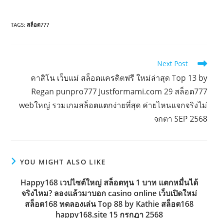
TAGS
:
สล็อต777
Read
Next Post
more
คาสิโน เว็บแม่ สล็อตเเครดิตฟรี ใหม่ล่าสุด Top 13 by
articles
Regan punpro777 Justformami.com 29 สล็อต777
webใหญ่ รวมเกมสล็อตแตกง่ายที่สุด ค่ายไหนแจกจริงไม่
จกตา SEP 2568
YOU MIGHT ALSO LIKE
Happy168 เวปไซต์ใหญ่ สล็อตทุน 1 บาท แตกหมื่นได้
จริงไหม? ลองแล้วมาบอก casino online เว็บเปิดใหม่
สล็อต168 ทดลองเล่น Top 88 by Kathie สล็อต168
happy168.site 15 กรกฎา 2568