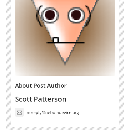
About Post Author
Scott Patterson
noreply@nebuladevice.org