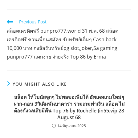
Read
Previous Post
more
สล็อตเครดิตฟรี punpro777.world 31 พ.ค. 68 สล็อต
articles
เครดิตฟรี ชวนเพื่อนสมัคร รับทรัพย์เต็มๆ Cash back
10,000 บาท กงล้อรับทรัพย์pg slot,Joker,Sa gaming
punpro777 แตกง่าย จ่ายจริง Top 86 by Erma
YOU MIGHT ALSO LIKE
สล็อต ให้โบนัสจุกๆ ไม่พอขอเพิ่มได้ อัพเดทเกมใหม่ๆ
ฝาก-ถอน 3วิเดิมพันบาคาร่า รวมเกมทำเงิน สล็อต ไม่
ต้องกังวลเสียมีคืน Top 76 by Rochelle Jin55.vip 28
August 68
14 มิถุนายน 2025