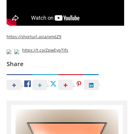
https://shorturl.asia/xm6Z9
https://t.co/ZpwEypTIfs
Share