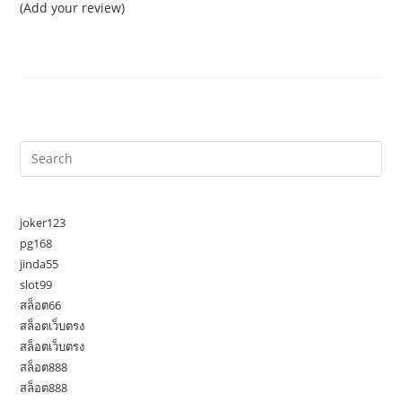
(Add your review)
joker123
pg168
jinda55
slot99
สล็อต66
สล็อตเว็บตรง
สล็อตเว็บตรง
สล็อต888
สล็อต888