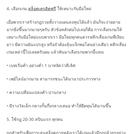
4. เลือกเกม
สล็อตเครดิตฟรี
ให้เหมาะกับมือใหม่
เมื่อพวกเราสร้างกฎรวมทั้งวางแผนลงทุนได้แล้ว มันก็จะง่ายดาย
มากยิ่งขึ้นมากมายๆครับ หัวข้อหลักต่อไปเลยก็คือ การเลือกเกมให้
เหมาะกับมือใหม่แบบพวกเรา มือใหม่ทุกคนควรหลีกเลี่ยงเกมที่เงียบ
ยาว มีความผันแปรสูง หรือจำต้องลุ้นแจ็กพอโคนย่างเดียว หลีกเลี่ยง
เกมเหล่านี้ไปเลยครับผม แล้วหันมาเลือกเกมพวกนี้แทน
• เบทเริ่มต่ำ อย่างต่ำ 1 บาทจัดว่าดีเลิศ
• เพย์ไลน์มากมาย สามารถชนะได้นานาประการทาง
• ความเปลี่ยนแปลงต่ำ-ปานกลาง
• มีรางวัลเล็ก-กลางกั้นกึ่งกลางเสมอ ทำให้ยืดทุนได้นานขึ้น
5. ใช้กฎ 20-30 สปินแรก ทุกหน
กฎสำหรับเพื่อการเล่นสล็อตภายหลังเราได้เกมแล้วมีกฎกล้วยๆอย่าง