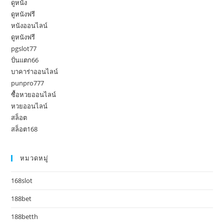
ดูหนัง
ดูหนังฟรี
หนังออนไลน์
ดูหนังฟรี
pgslot77
ปั่นแตก66
บาคาร่าออนไลน์
punpro777
ซื้อหวยออนไลน์
หวยออนไลน์
สล็อต
สล็อต168
หมวดหมู่
168slot
188bet
188betth