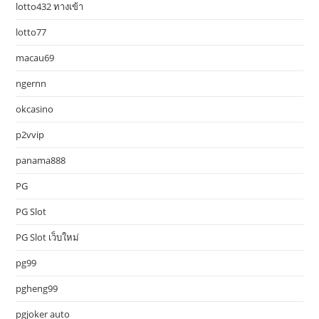
lotto432 ทางเข้า
lotto77
macau69
ngernn
okcasino
p2vvip
panama888
PG
PG Slot
PG Slot เว็บใหม่
pg99
pgheng99
pgjoker auto