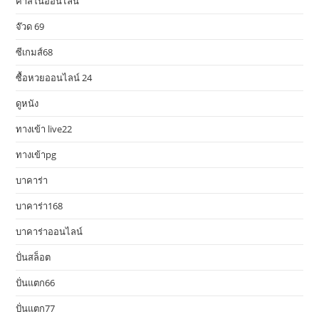
คาสิโนออนไลน์
จ๊วด 69
ซีเกมส์68
ซื้อหวยออนไลน์ 24
ดูหนัง
ทางเข้า live22
ทางเข้าpg
บาคาร่า
บาคาร่า168
บาคาร่าออนไลน์
ปั่นสล็อต
ปั่นแตก66
ปั่นแตก77