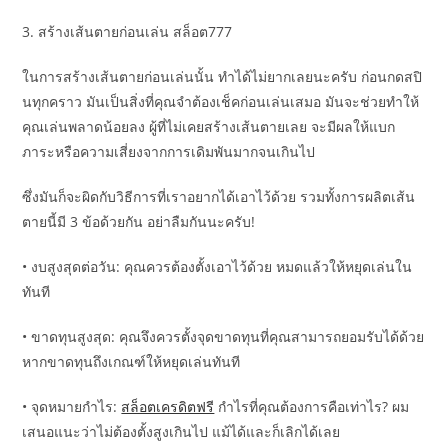
3. สร้างเส้นตายก่อนเล่น สล็อต777
ในการสร้างเส้นตายก่อนเล่นนั้น ทำได้ไม่ยากเลยนะครับ ก่อนกดสปิ
นทุกคราว มันเป็นสิ่งที่คุณจำต้องเช็คก่อนเล่นเสมอ มันจะช่วยทำให้
คุณเล่นพลาดน้อยลง ผู้ที่ไม่เคยสร้างเส้นตายเลย จะมีผลให้แบก
ภาระหรือความเสี่ยงจากการเดิมพันมากจนเกินไป
ซึ่งมันก็จะผิดกับวิธีการที่เราอยากได้เอาไว้ด้วย รวมทั้งการผลิตเส้น
ตายนี้มี 3 ข้อด้วยกัน อย่าลืมกันนะครับ!
• งบสูงสุดต่อวัน: คุณควรต้องตั้งเอาไว้ด้วย หมดแล้วให้หยุดเล่นใน
ทันที
• ขาดทุนสูงสุด: คุณจึงควรตั้งจุดขาดทุนที่คุณสามารถยอมรับได้ด้วย
หากขาดทุนถึงเกณฑ์ให้หยุดเล่นทันที
• จุดหมายกำไร:
สล็อตเครดิตฟรี
กำไรที่คุณต้องการคือเท่าไร? ผม
เสนอแนะว่าไม่ต้องตั้งสูงเกินไป แม้ได้และก็เลิกได้เลย