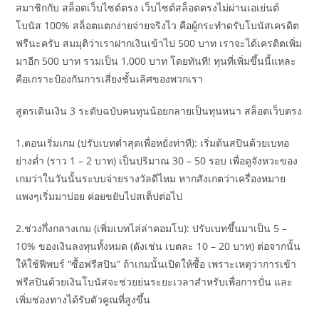
สมาชิกกับ สล็อตเว็บไซต์ตรง เว็บไซต์สล็อตตรงไม่ผ่านเอเย่นต์
โบนัส 100% สล็อตแตกง่ายจ่ายจริงไว คือผู้กระทำดรับโบนัสเครดิต
ฟรีนะครับ สมมุติว่าเราฝากเงินเข้าไป 500 บาท เราจะได้เครดิตเพิ่ม
มาอีก 500 บาท รวมเป็น 1,000 บาท โดยทันที! ทุนที่เพิ่มขึ้นนี้แหละ
คือเกราะป้องกันการเสี่ยงชั้นเลิศของพวกเรา
สูตรเดินเงิน 3 ระดับฉบับคนทุนน้อยกลายเป็นทุนหนา สล็อตเว็บตรง
1.ตอนเริ่มเกม (ปรับเบทต่ำสุดเพื่อหยั่งท่าที): เริ่มต้นสปินด้วยเบทอ
ย่างต่ำ (ราว 1 – 2 บาท) เป็นปริมาณ 30 – 50 รอบ เพื่อดูจังหวะของ
เกมว่าในวันนั้นระบบจ่ายรางวัลดีไหม หากสังเกตว่าเครื่องหมาย
แพงๆเริ่มมาบ่อย ค่อยขยับไปสเต็ปต่อไป
2.ช่วงกึ่งกลางเกม (เพิ่มเบทไล่ล่าคอมโบ): ปรับเบทขึ้นมาเป็น 5 –
10% ของเงินลงทุนทั้งหมด (ดังเช่น เบตละ 10 – 20 บาท) ต่อจากนั้น
ให้ใช้ฟีพบร์ “ซื้อฟรีสปิน” ถ้าเกมนั้นเปิดให้ซื้อ เพราะเหตุว่าการเข้า
ฟรีสปินด้วยเงินโบนัสจะช่วยย่นระยะเวลาสำหรับเพื่อการปั่น และ
เพิ่มช่องทางได้รับตัวคูณที่สูงขึ้น