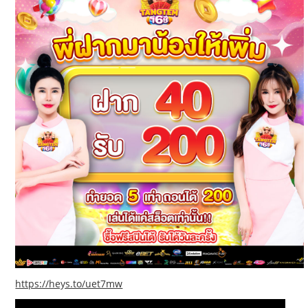
https://heys.to/uet7mw