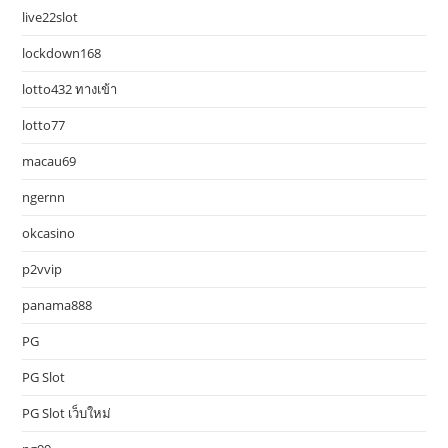
live22slot
lockdown168
lotto432 ทางเข้า
lotto77
macau69
ngernn
okcasino
p2vvip
panama888
PG
PG Slot
PG Slot เว็บใหม่