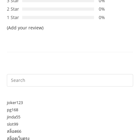
3 Star
0%
2 Star
0%
1 Star
0%
(Add your review)
joker123
pg168
jinda55
slot99
สล็อต66
สล็อตเว็บตรง