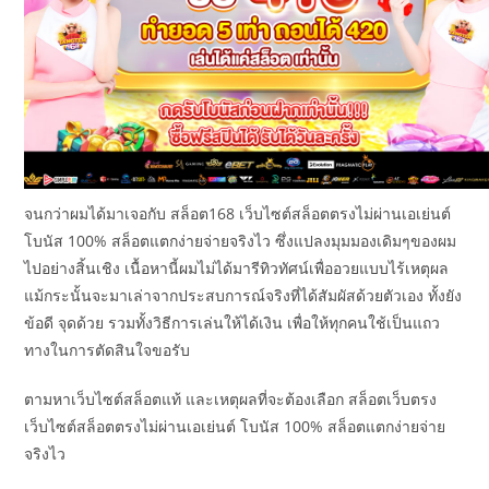
จนกว่าผมได้มาเจอกับ สล็อต168 เว็บไซต์สล็อตตรงไม่ผ่านเอเย่นต์
โบนัส 100% สล็อตแตกง่ายจ่ายจริงไว ซึ่งแปลงมุมมองเดิมๆของผม
ไปอย่างสิ้นเชิง เนื้อหานี้ผมไม่ได้มารีทิวทัศน์เพื่ออวยแบบไร้เหตุผล
แม้กระนั้นจะมาเล่าจากประสบการณ์จริงที่ได้สัมผัสด้วยตัวเอง ทั้งยัง
ข้อดี จุดด้วย รวมทั้งวิธีการเล่นให้ได้เงิน เพื่อให้ทุกคนใช้เป็นแถว
ทางในการตัดสินใจขอรับ
ตามหาเว็บไซต์สล็อตแท้ และเหตุผลที่จะต้องเลือก สล็อตเว็บตรง
เว็บไซต์สล็อตตรงไม่ผ่านเอเย่นต์ โบนัส 100% สล็อตแตกง่ายจ่าย
จริงไว