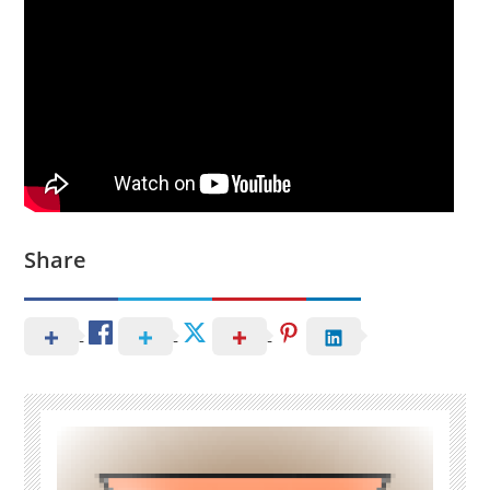
Share