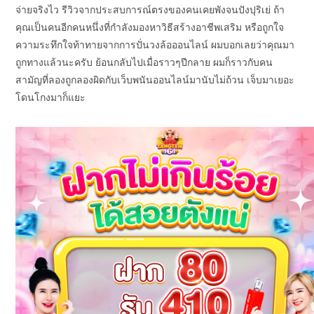
จ่ายจริงไว รีวิวจากประสบการณ์ตรงของคนเคยพังจนปังปุริเย่ ถ้า
คุณเป็นคนอีกคนหนึ่งที่กำลังมองหาวิธีสร้างอาชีพเสริม หรือถูกใจ
ความระทึกใจท้าทายจากการปั่นวงล้อออนไลน์ ผมบอกเลยว่าคุณมา
ถูกทางแล้วนะครับ ย้อนกลับไปเมื่อราวๆปีกลาย ผมก็ราวกับคน
สามัญที่ลองถูกลองผิดกับเว็บพนันออนไลน์มานับไม่ถ้วน เจ็บมาเยอะ
โดนโกงมาก็แยะ