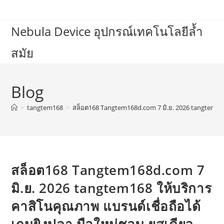
Skip
to
Nebula Device อุปกรณ์เทคโนโลยีล้ำ
content
สมัย
Blog
>
tangtem168
>
สล็อต168 Tangtem168d.com 7 มิ.ย. 2026 tangtem168 ให
สล็อต168 Tangtem168d.com 7
มิ.ย. 2026 tangtem168 ให้บริการ
คาสิโนคุณภาพ แบรนด์เชื่อถือได้