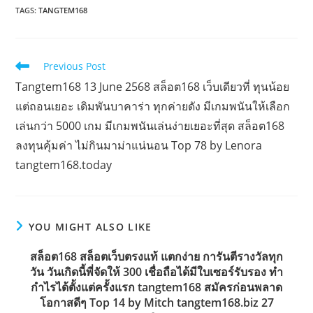
TAGS
:
TANGTEM168
Read
Previous Post
more
Tangtem168 13 June 2568 สล็อต168 เว็บเดียวที่ ทุนน้อย
articles
แต่ถอนเยอะ เดิมพันบาคาร่า ทุกค่ายดัง มีเกมพนันให้เลือก
เล่นกว่า 5000 เกม มีเกมพนันเล่นง่ายเยอะที่สุด สล็อต168
ลงทุนคุ้มค่า ไม่กินมาม่าแน่นอน Top 78 by Lenora
tangtem168.today
YOU MIGHT ALSO LIKE
สล็อต168 สล็อตเว็บตรงแท้ แตกง่าย การันตีรางวัลทุก
วัน วันเกิดนี้พี่จัดให้ 300 เชื่อถือได้มีใบเซอร์รับรอง ทำ
กำไรได้ตั้งแต่ครั้งแรก tangtem168 สมัครก่อนพลาด
โอกาสดีๆ Top 14 by Mitch tangtem168.biz 27