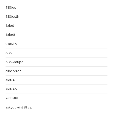
188bet
188betth
1xbet
1xbetth
918Kiss
ABA
ABAGroup2
allbet24hr
alot66
alot666
amb888
askyouwin888 vip