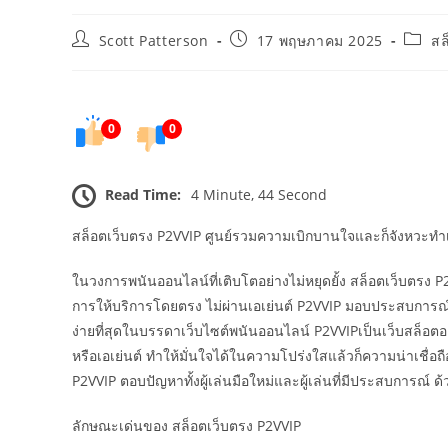
Post
Post
Post
Scott Patterson
17 พฤษภาคม 2025
สล
author:
published:
catego
0
0
Read Time:
4 Minute, 44 Second
สล็อตเว็บตรง P2VVIP ศูนย์รวมความเบิกบานใจและก็จังหวะทำเ
ในวงการพนันออนไลน์ที่เติบโตอย่างไม่หยุดยั้ง สล็อตเว็บตร
การให้บริการโดยตรง ไม่ผ่านเอเย่นต์ P2VVIP มอบประสบการณ์ก
ง่ายที่สุดในบรรดาเว็บไซต์พนันออนไลน์ P2VVIPเป็นเว็บสล็อตอ
หรือเอเย่นต์ ทำให้มั่นใจได้ในความโปร่งใสแล้วก็ความน่าเชื่อถ
P2VVIP ตอบปัญหาทั้งผู้เล่นมือใหม่และผู้เล่นที่มีประสบการณ์ ด้ว
ลักษณะเด่นของ สล็อตเว็บตรง P2VVIP