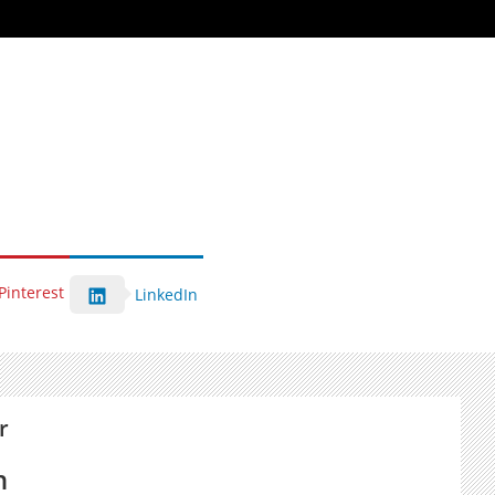
Pinterest
LinkedIn
r
n