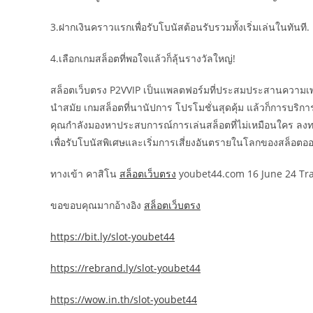
3.ฝากเงินคราวแรกเพื่อรับโบนัสต้อนรับรวมทั้งเริ่มเล่นในทันที.
4.เลือกเกมสล็อตที่พอใจแล้วก็ลุ้นรางวัลใหญ่!
สล็อตเว็บตรง P2VVIP เป็นแพลตฟอร์มที่ประสมประสานความเพล
นำสมัย เกมสล็อตที่นานัปการ โปรโมชั่นสุดคุ้ม แล้วก็การบริการ
คุณกำลังมองหาประสบการณ์การเล่นสล็อตที่ไม่เหมือนใคร ลงทะเบ
เพื่อรับโบนัสพิเศษและเริ่มการเสี่ยงอันตรายในโลกของสล็อตอ
ทางเข้า คาสิโน
สล็อตเว็บตรง
youbet44.com 16 June 24 Trac
ขอขอบคุณมากอ้างอิง
สล็อตเว็บตรง
https://bit.ly/slot-youbet44
https://rebrand.ly/slot-youbet44
https://wow.in.th/slot-youbet44