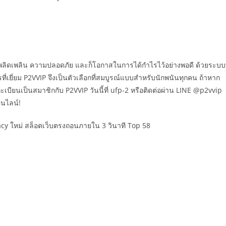
ิดเพลิน ความปลอดภัย และก็โอกาสในการได้กำไรไว้อย่างพอดี ด้วยระบบท
ที่เยี่ยม P2VVIP จึงเป็นตัวเลือกที่สมบูรณ์แบบสำหรับนักพนันทุกคน ถ้าหาก
ียนเป็นสมาชิกกับ P2VVIP วันนี้ที่ ufp-2 หรือติดต่อผ่าน LINE @p2vvip
อนไลน์!
y ใหม่ สล็อตเว็บตรงถอนภายใน 3 วินาที Top 58