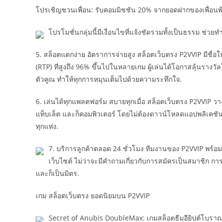
โปรเชิญชวนเพื่อน: รับคอมมิชชัน 20% จากยอดฝากของเพื่อนพ
โปรโมชั่นกลุ่มนี้มีเงื่อนไขที่แจ้งชัดรวมทั้งเป็นธรรม ช่วยทำ
5. สล็อตแตกง่าย อัตราการจ่ายสูง สล็อตเว็บตรง P2VVIP มีชื่อใน
(RTP) ที่สูงถึง 96% ขึ้นไปในหลายเกม ผู้เล่นได้โอกาสลุ้นราง
ตัวคูณ ทำให้ทุกการหมุนเต็มไปด้วยความระทึกใจ.
6. เล่นได้ทุกแพลตฟอร์ม สบายทุกเมื่อ สล็อตเว็บตรง P2VVIP วา
แท็บเล็ต และก็คอมพิวเตอร์ โดยไม่ต้องดาวน์โหลดแอปพลิเคชัน ด
ทุกแห่ง.
7. บริการลูกค้าตลอด 24 ชั่วโมง ทีมงานของ P2VVIP พร
เว็บไซต์ ไม่ว่าจะมีคำถามเกี่ยวกับการสมัครเป็นสมาชิก กา
และก็เป็นมิตร.
เกม สล็อตเว็บตรง ยอดนิยมบน P2VVIP
Secret of Anubis DoubleMax: เกมสล็อตธีมอียิปต์โบราณที