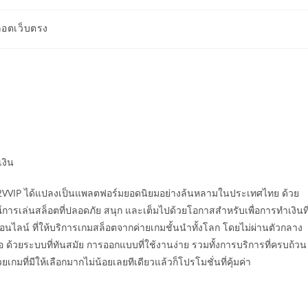
็อตเว็บตรง
ry:
งิน
ง P2VVIP ได้แปลงเป็นแพลตฟอร์มยอดนิยมอย่างล้นหลามในประเทศไทย ด้วย
ารเล่นสล็อตที่ปลอดภัย สนุก และเต็มไปด้วยโอกาสสำหรับเพื่อการทำเงินที
อนไลน์ ที่ให้บริการเกมสล็อตจากค่ายเกมชั้นนำทั้งโลก โดยไม่ผ่านตัวกลาง
ือ ด้วยระบบที่ทันสมัย การออกแบบที่ใช้งานง่าย รวมทั้งการบริการที่ครบถ้วน
ยเกมที่มีให้เลือกมากไม่น้อยเลยทีเดียวแล้วก็โปรโมชั่นที่คุ้มค่า