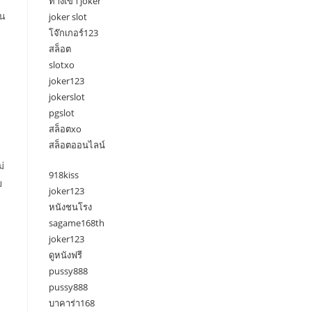
ทางเข้า joker
่น
joker slot
โจ๊กเกอร์123
สล็อต
slotxo
joker123
jokerslot
pgslot
สล็อตxo
สล็อตออนไลน์
่
918kiss
ย
joker123
หนังชนโรง
sagame168th
joker123
ดูหนังฟรี
pussy888
pussy888
บาคาร่า168