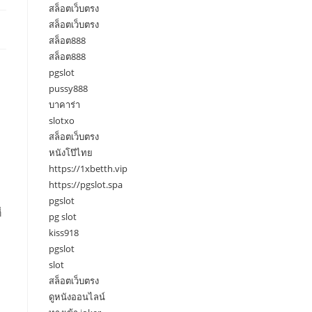
สล็อตเว็บตรง
สล็อตเว็บตรง
สล็อต888
สล็อต888
pgslot
pussy888
บาคาร่า
slotxo
สล็อตเว็บตรง
หนังโป๊ไทย
https://1xbetth.vip
https://pgslot.spa
pgslot
่
pg slot
kiss918
pgslot
slot
สล็อตเว็บตรง
ดูหนังออนไลน์