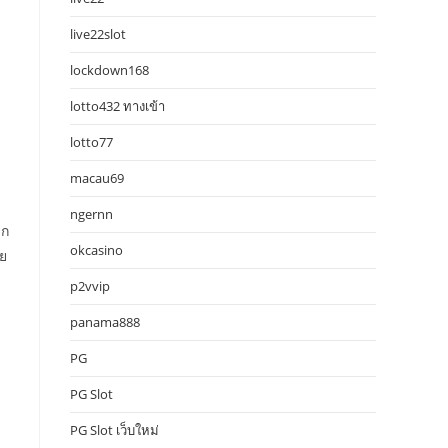
live22slot
lockdown168
lotto432 ทางเข้า
lotto77
macau69
ngernn
าก
okcasino
ลย
p2vvip
panama888
PG
PG Slot
PG Slot เว็บใหม่