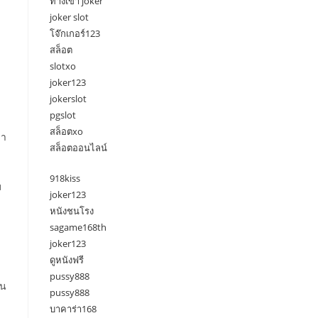
ทางเข้า joker
joker slot
โจ๊กเกอร์123
สล็อต
slotxo
ง
joker123
jokerslot
pgslot
สล็อตxo
่า
สล็อตออนไลน์
918kiss
ม
joker123
หนังชนโรง
sagame168th
joker123
ดูหนังฟรี
pussy888
้น
pussy888
บาคาร่า168