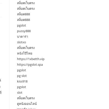
สล็อตเว็บตรง
สล็อตเว็บตรง
สล็อต888
สล็อต888
pgslot
pussy888
บาคาร่า
slotxo
สล็อตเว็บตรง
หนังโป๊ไทย
https://1xbetth.vip
https://pgslot.spa
pgslot
pg slot
้
kiss918
ม
pgslot
slot
ี่
สล็อตเว็บตรง
ดูหนังออนไลน์