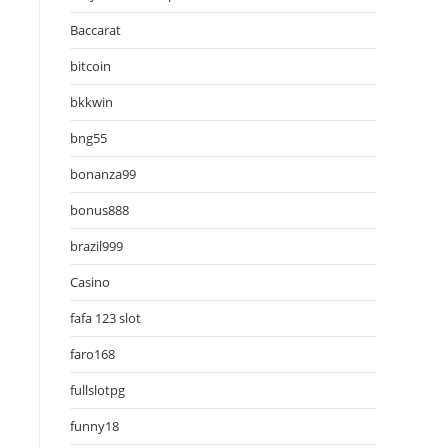
Baccarat
bitcoin
bkkwin
bng55
bonanza99
bonus888
brazil999
Casino
fafa 123 slot
faro168
fullslotpg
funny18