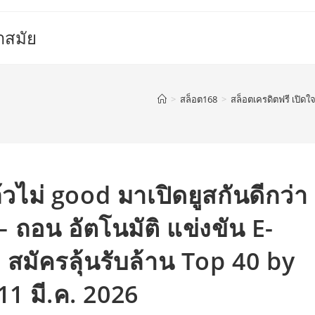
ำสมัย
>
สล็อต168
>
สล็อตเครดิตฟรี เปิดใ
วไม่ good มาเปิดยูสกันดีกว่า
 ถอน อัตโนมัติ แข่งขัน E-
มัครลุ้นรับล้าน Top 40 by
1 มี.ค. 2026