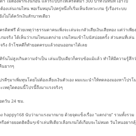
ม่ต้องฝากเงินก่อน แล้วระบบก็ให้เครดิตมา 300 บาทในทันที เอาไป
องเล่นเกมไหน พอเริ่มหมุนไปครู่หนึ่งก็เริ่มเห็นจังหวะเกม รู้เรื่องระบบ
่ยังไม่ได้ควักเงินสักบาทเดียว
อตเครดิตฟรี ด้วยเหตุว่าธรรมดาคนเพิ่งจะเล่นจะกลัวเสียเงินเสียทอง แต่ว่าเพีย
เกมจริง ได้เห็นว่าเกมไหนแตกง่าย เกมไหนเข้าโบนัสบ่อยครั้ง ส่วนคนที่เล่น
อนได้จริง ถ้าโชคดีก็ทำยอดครบแล้วถอนออกมาได้เลย
เทิร์นไม่สูงเกินความจำเป็น เล่นแป๊บเดียวก็ครบข้อแม้แล้ว ทำให้มีความรู้สึกว
าคืนยากๆ
าโปรดีๆมาเพิ่มทุนโดยไม่ต้องเสี่ยงเงินตัวเอง ผมแนะนำให้ทดลองมองหาโปรโ
ราะเหตุใดตอนนี้โปรนี้ถึงมาแรงจริงๆ
อดวัน 24 ชม.
ของ happy168 นับว่ามาแรงมากมาย ด้วยจุดแข็งเรื่อง “แตกง่าย” รวมทั้งรวม
xo หรือค่ายยอดฮิตอื่นๆเข้าเล่นทีเดียวเลือกเกมได้เกือบจะไม่หมด วันไหนอยากลุ