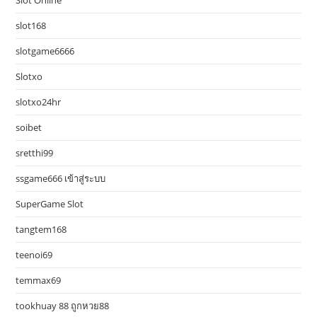
slot168
slotgame6666
Slotxo
slotxo24hr
soibet
sretthi99
ssgame666 เข้าสู่ระบบ
SuperGame Slot
tangtem168
teenoi69
temmax69
tookhuay 88 ถูกหวย88