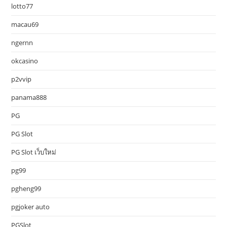
lotto77
macau69
ngernn
okcasino
p2vvip
panama888
PG
PG Slot
PG Slot เว็บใหม่
pg99
pgheng99
pgjoker auto
PGSlot