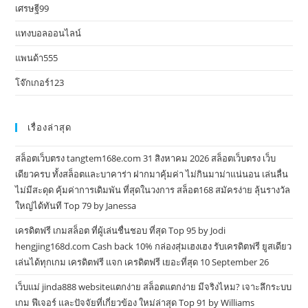
เศรษฐี99
แทงบอลออนไลน์
แพนด้า555
โจ๊กเกอร์123
เรื่องล่าสุด
สล็อตเว็บตรง tangtem168e.com 31 สิงหาคม 2026 สล็อตเว็บตรง เว็บ
เดียวครบ ทั้งสล็อตและบาคาร่า ฝากมาคุ้มค่า ไม่กินมาม่าแน่นอน เล่นลื่น
ไม่มีสะดุด คุ้มค่าการเดิมพัน ที่สุดในวงการ สล็อต168 สมัครง่าย ลุ้นรางวัล
ใหญ่ได้ทันที Top 79 by Janessa
เครดิตฟรี เกมสล็อต ที่ผู้เล่นชื่นชอบ ที่สุด Top 95 by Jodi
hengjing168d.com Cash back 10% กล่องสุ่มเฮงเฮง รับเครดิตฟรี ยูสเดียว
เล่นได้ทุกเกม เครดิตฟรี แจก เครดิตฟรี เยอะที่สุด 10 September 26
เว็บแม่ jinda888 websiteแตกง่าย สล็อตแตกง่าย มีจริงไหม? เจาะลึกระบบ
เกม ฟีเจอร์ และปัจจัยที่เกี่ยวข้อง ใหม่ล่าสุด Top 91 by Williams