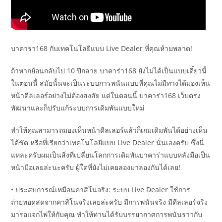
บาคาร่า168 กับเทคโนโลยีแบบ Live Dealer ที่คุณห้ามพลาด!
ถ้าหากย้อนกลับไป 10 ปีกลาย บาคาร่า168 ยังไม่ได้เป็นแบบเดี๋ยวนี้
ในตอนนี้ สมัยนั้นจะเป็นระบบการพนันแบบที่คุณไม่มีทางได้มองเห็น
หน้าดีลเลอร์อย่างไม่ต้องสงสัย แต่ในตอนนี้ บาคาร่า168 เว็บตรง
พัฒนาและก็ปรับแก้ระบบการเดิมพันแบบใหม่
ทำให้คุณสามารถมองเห็นหน้าดีลเลอร์แล้วก็เกมเดิมพันได้อย่างเห็น
ได้ชัด หรือที่เรียกว่าเทคโนโลยีแบบ Live Dealer นั่นเองครับ ซึ่งนี่
แหละครับผมเป็นสิ่งที่เปลี่ยนโลกการเดิมพันบาคาร่าแบบหลังมือเป็น
หน้ามือเลยล่ะนะครับ ผู้ใดที่ยังไม่เคยลองมาลองกันได้เลย!
• ประสบการณ์เหมือนคาสิโนจริง: ระบบ Live Dealer ใช้การ
ถ่ายทอดสดจากคาสิโนจริงเลยล่ะครับ มีการพนันจริง มีดีลเลอร์จริง
มารอแจกไพ่ให้กับคุณ ทำให้ท่านได้รับบรรยากาศการพนันราวกับ