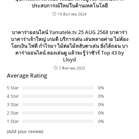
ประสบการณ์ใหม่ในด้านเทคโนโลยี
19 ธันวาคม 2024
บาคาร่าออนไลน์ Yamatele.tv 25 AUG 2568 บาคาร่า
บาคาร่าเจ้าใหญ่ เกมดี บริการเด่น เล่นหลายค่าย ไม่ต้อง
โยกเงิน ไพ่ดี กำไรมา ไม้ต่อไม้หลับตาเล่น ยังได้ถอน บา
คาร่าออนไลน์ ลองเล่นดู แล้วจะรู้ว่าชัวร์ Top 43 by
Lloyd
7 สิงหาคม 2025
Average Rating
5 Star
0%
4 Star
0%
3 Star
0%
2 Star
0%
1 Star
0%
(Add your review)