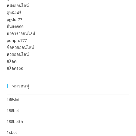
หนังออนไลน์
ดูหนังฟรี
pgslot77
ปั่นแตก66
บาคาร่าออนไลน์
punpro777
ซื้อหวยออนไลน์
หวยออนไลน์
สล็อต
สล็อต168
หมวดหมู่
168slot
188bet
188betth
1xbet