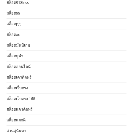
สล็อต918kiss
สล็อต99
สล็อตpg
สล็อตxo
สล็อตมันนี่เกม
สล็อตยูฟ่า
สล็อตออนไลน์
สล็อตเครดิตฟรี
สล็อตเว็บตรง
สล็อตเว็บตรง 168
สล็อตเเครดิตฟรี
สล็อตแตกดี
สวนสุนันทา