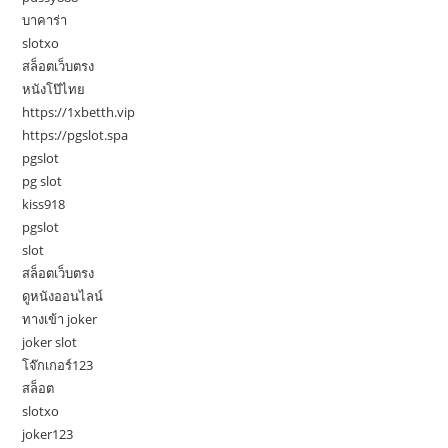
บาคาร่า
slotxo
สล็อตเว็บตรง
หนังโป๊ไทย
https://1xbetth.vip
https://pgslot.spa
pgslot
pg slot
kiss918
pgslot
slot
สล็อตเว็บตรง
ดูหนังออนไลน์
ทางเข้า joker
joker slot
โจ๊กเกอร์123
สล็อต
slotxo
joker123