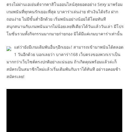
ตรงไม่ผ่านเอเย่นต์จากคาสิโนออนไลน์สุดยอดอย่าง Sexy มาพร้อม
เกมพนันที่ทุกคนรักเยอะที่สุด บาคาร่าเล่นง่าย ทำเงินได้จริง ฝาก
ถอนง่าย ไม่มีขั้นต่ำอีกด้วย เริ่มพนันอย่างน้อยได้โดยทันที
สนุกสนานกับเกมพนันมากไม่น้อยเลยทีเดียวได้วันแล้ววันเล่า มีโปร
โมชั่นรวมทั้งกิจกรรมมากมายก่ายกอง มิได้มีแค่เกมบาคาร่าเท่านั้น
แต่ว่ายังมีเกมเดิมพันอื่นๆอีกเยอะ! สามารถเข้ามาพนันได้ตลอด
1 วันอีกด้วย บอกเลยว่า บาคาร่า168 เว็บตรงของพวกเราเป็น
มากกว่าเว็บไซต์ตรงปกติอย่างแน่นอน ถ้าเกิดคุณพร้อมแล้วล่ะก็
สมัครเป็นสมาชิกใหม่แล้วเริ่มเดิมพันกับเราได้ทันที อย่ารอคอยช้า
สมัครเลย!