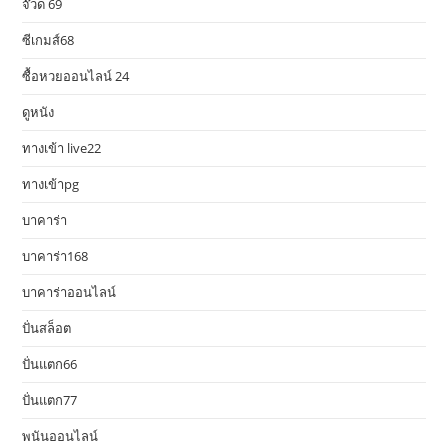
จ๊วด 69
ซีเกมส์68
ซื้อหวยออนไลน์ 24
ดูหนัง
ทางเข้า live22
ทางเข้าpg
บาคาร่า
บาคาร่า168
บาคาร่าออนไลน์
ปั่นสล็อต
ปั่นแตก66
ปั่นแตก77
พนันออนไลน์