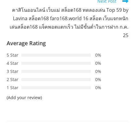
Next Post
คาสิโนออนไลน์ เว็บแม่ สล็อต168 ทดลองเล่น Top 59 by
Lavina สล็อต168 faro168.world 16 สล็อต เว็บแจกหนัก
เล่นสล็อต168 แจ็คพอตแตกเร็ว ไม่มีขั้นต่ำในการฝาก ก.ค.
25
Average Rating
5 Star
0%
4 Star
0%
3 Star
0%
2 Star
0%
1 Star
0%
(Add your review)