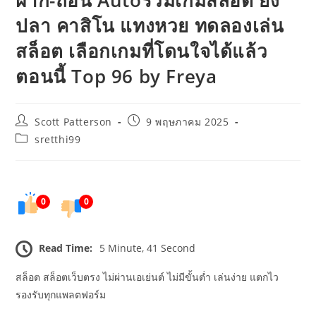
ฝาก-ถอน Autoรวมเกมสล็อต ยิง
ปลา คาสิโน แทงหวย ทดลองเล่น
สล็อต เลือกเกมที่โดนใจได้แล้ว
ตอนนี้ Top 96 by Freya
Post
Post
Scott Patterson
9 พฤษภาคม 2025
author:
published:
Post
sretthi99
category:
0
0
Read Time:
5 Minute, 41 Second
สล็อต สล็อตเว็บตรง ไม่ผ่านเอเย่นต์ ไม่มีขั้นต่ำ เล่นง่าย แตกไว
รองรับทุกแพลตฟอร์ม