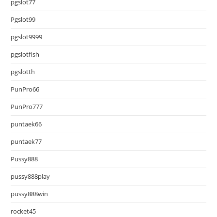
pgslot77
Pgslot99
pgslot9999
pgslotfish
pgslotth
PunPro66
PunPro777
puntaek66
puntaek77
Pussy888
pussy888play
pussy888win
rocket45