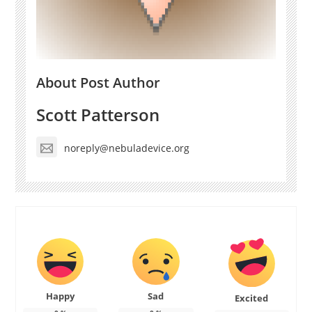
About Post Author
Scott Patterson
noreply@nebuladevice.org
Happy
Sad
Excited