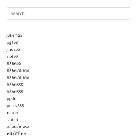
joker123
pg168
jinda55
slot99
สล็อต66
สล็อตเว็บตรง
สล็อตเว็บตรง
สล็อต888
สล็อต888
pgslot
pussy888
บาคาร่า
slotxo
สล็อตเว็บตรง
หนังโป๊ไทย