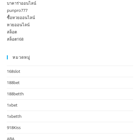
บาคาร่าออนไลน์
punpro777
ซื้อหวยออนไลน์
หวยออนไลน์
สล็อต
สล็อต168
หมวดหมู่
168slot
188bet
188betth
1xbet
1xbetth
918Kiss
ABA