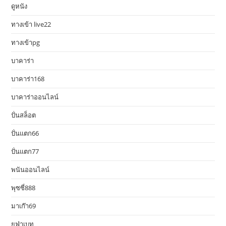
ดูหนัง
ทางเข้า live22
ทางเข้าpg
บาคาร่า
บาคาร่า168
บาคาร่าออนไลน์
ปั่นสล็อต
ปั่นแตก66
ปั่นแตก77
พนันออนไลน์
พุซซี่888
มาเก๊า69
ยูฟ่าเบท