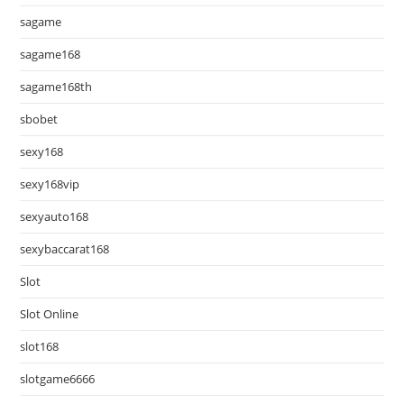
sagame
sagame168
sagame168th
sbobet
sexy168
sexy168vip
sexyauto168
sexybaccarat168
Slot
Slot Online
slot168
slotgame6666