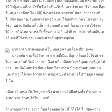
อัตราการจ่ายที่เป็นธรรมรวมทั้งระบบเกมที่ออกแบบมาเพื่อคืนกำไร
ให้กับผู้เล่น สล็อต จึงขึ้นชื่อว่าเป็นเว็บที่ “แตกง่าย แตกไว” เยอะที่สุด
ในหมู่ค่ายสล็อต โดยมีผู้ใช้งานจริงรับรองรายได้และก็การถอนที่
ไม่มีขัดข้อง รองรับทุกแพลตฟอร์ม เล่นได้ทุกที่ทุกเวลา ไม่ว่าคุณจะ
ใช้งานผ่านมือถือ แท็บเล็ต หรือคอมพิวเตอร์ ก็สามารถเข้าใช้งาน
ได้อย่างลื่นไหล รองรับอีกทั้งระบบ iOS แล้วก็ Android พร้อมอินเท
อร์เฟซที่ใช้งานง่าย เหมาะสำหรับทุกเพศทุกวัย
ถ้าหากคุณกำลังมองหาเว็บ ทดลองเล่นสล็อต ที่มั่นคงจะ
ปลอดภัย รวมทั้งมีอัตราการจ่ายที่เยี่ยมที่สุด สล็อตเว็บไซต์ตรง
ไม่ผ่านเอเย่นต์ ไม่มีอย่างต่ำ คือตัวเลือกที่ตอบโจทย์คุณเยอะที่สุด ไม่
ว่าจะเป็นมือใหม่หรือเซียนสล็อต ก็สามารถเข้ามาร่วมสนุกสนาน
และทำเงินได้วันแล้ววันเล่า พร้อมคณะทำงานมือโปรรอดูแลตลอด
1 วัน
สล็อต เว็บตรง เว็บใหญ่จ่ายจริง ฝาก-ถอนไม่มีอย่างต่ำ ด้วยระบบ
Auto รวดเร็วทันใจใน 3 นาที
ถ้าหากคุณกำลังมองหาเว็บสล็อตออนไลน์ที่ไว้ใจได้ ไม่มีอันตราย