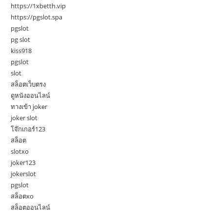
https://1xbetth.vip
https://pgslot.spa
pgslot
pg slot
kiss918
pgslot
slot
สล็อตเว็บตรง
ดูหนังออนไลน์
ทางเข้า joker
joker slot
โจ๊กเกอร์123
สล็อต
slotxo
joker123
jokerslot
pgslot
สล็อตxo
สล็อตออนไลน์