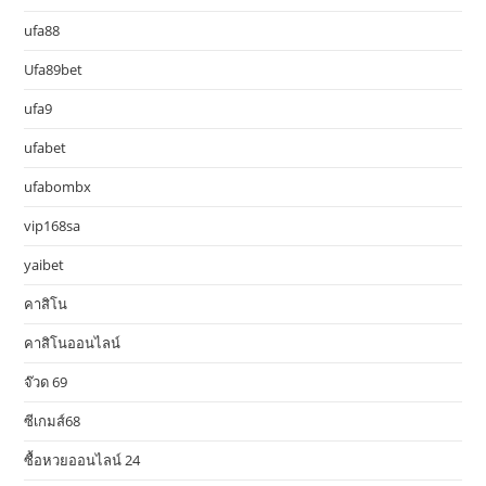
ufa88
Ufa89bet
ufa9
ufabet
ufabombx
vip168sa
yaibet
คาสิโน
คาสิโนออนไลน์
จ๊วด 69
ซีเกมส์68
ซื้อหวยออนไลน์ 24