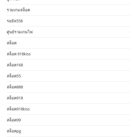
รวมเกมสล็อต
รอยัล558
ศูนย์รวมเกมไพ่
สล็อต
สล็อต 918kiss
สล็อต168
สล็อต55
สล็อต888
สล็อต918
สล็อต918kiss
สล็อต99
สล็อตpg