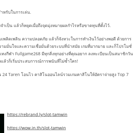
ุนสำหรับในการเล่น.
ป็น แล้วก็หยุดเมื่อถึงจุดมุ่งหมายผลกำไรหรือขาดทุนที่ตั้งไว้.
ลิดเพลิน ความปลอดภัย แล้วก็จังหวะในการทำเงินไว้อย่างพอดี ด้วยการ
วามมั่นใจและความเชื่อมั่นด้วยระบบที่นำสมัย เกมที่มากมาย และก็โปรโมชั่
อแทงกีฬา Fullgame268 มีทุกสิ่งทุกอย่างที่คุณอยาก ลงทะเบียนเป็นสมาชิกวัน
ษแล้วก็เริ่มประสบการณ์การพนันที่ไม่ซ้ำใคร!
น 24 Taren โอนไว คาสิโนออนไลน์รวมเกมคาสิโนให้อัตราจ่ายสูง Top 7
https://rebrand.ly/slot-tamwin
https://wow.in.th/slot-tamwin