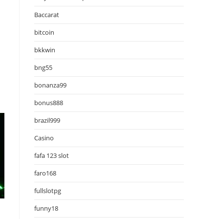
Baccarat
bitcoin
bkkwin
bng55
bonanza99
bonus888
brazil999
Casino
fafa 123 slot
faro168
fullslotpg
funny18