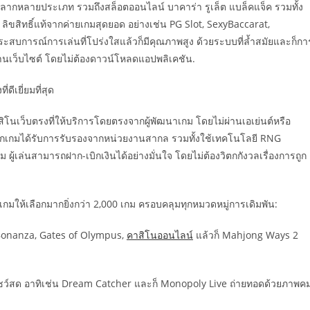
หลากหลายประเภท รวมถึงสล็อตออนไลน์ บาคาร่า รูเล็ต แบล็คแจ็ค รวมทั้ง
 ลิขสิทธิ์แท้จากค่ายเกมสุดยอด อย่างเช่น PG Slot, SexyBaccarat,
การณ์การเล่นที่โปร่งใสแล้วก็มีคุณภาพสูง ด้วยระบบที่ล้ำสมัยและก็กา
ีผ่านเว็บไซต์ โดยไม่ต้องดาวน์โหลดแอปพลิเคชัน.
ีเยี่ยมที่สุด
ิโนเว็บตรงที่ให้บริการโดยตรงจากผู้พัฒนาเกม โดยไม่ผ่านเอเย่นต์หรือ
 ทุกเกมได้รับการรับรองจากหน่วยงานสากล รวมทั้งใช้เทคโนโลยี RNG
ู้เล่นสามารถฝาก-เบิกเงินได้อย่างมั่นใจ โดยไม่ต้องวิตกกังวลเรื่องการถูก
มให้เลือกมากยิ่งกว่า 2,000 เกม ครอบคลุมทุกหมวดหมู่การเดิมพัน:
 Bonanza, Gates of Olympus,
คาสิโนออนไลน์
แล้วก็ Mahjong Ways 2
โชว์สด อาทิเช่น Dream Catcher และก็ Monopoly Live ถ่ายทอดด้วยภาพค