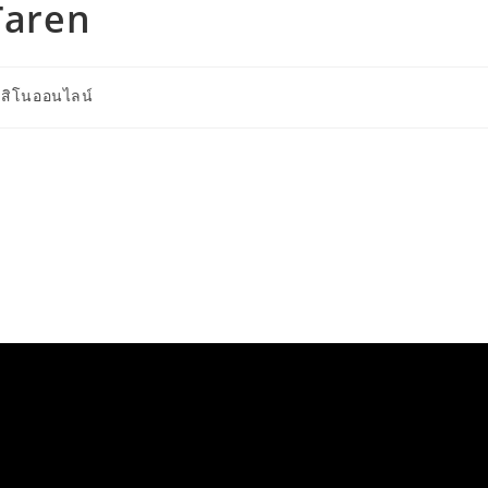
Taren
สิโนออนไลน์
ry: