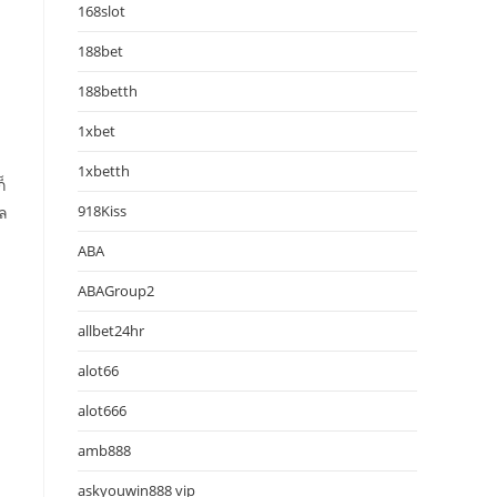
168slot
188bet
188betth
1xbet
1xbetth
็
918Kiss
ัล
ABA
ABAGroup2
allbet24hr
alot66
alot666
amb888
askyouwin888 vip