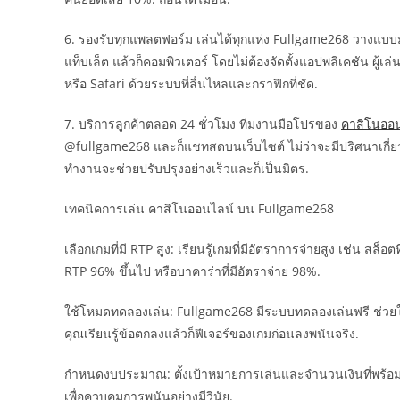
6. รองรับทุกแพลตฟอร์ม เล่นได้ทุกแห่ง Fullgame268 วางแบบ
แท็บเล็ต แล้วก็คอมพิวเตอร์ โดยไม่ต้องจัดตั้งแอปพลิเคชัน ผู
หรือ Safari ด้วยระบบที่ลื่นไหลและกราฟิกที่ชัด.
7. บริการลูกค้าตลอด 24 ชั่วโมง ทีมงานมือโปรของ
คาสิโนออ
@fullgame268 และก็แชทสดบนเว็บไซต์ ไม่ว่าจะมีปริศนาเกี
ทำงานจะช่วยปรับปรุงอย่างเร็วและก็เป็นมิตร.
เทคนิคการเล่น คาสิโนออนไลน์ บน Fullgame268
เลือกเกมที่มี RTP สูง: เรียนรู้เกมที่มีอัตราการจ่ายสูง เช่น สล็อตที
RTP 96% ขึ้นไป หรือบาคาร่าที่มีอัตราจ่าย 98%.
ใช้โหมดทดลองเล่น: Fullgame268 มีระบบทดลองเล่นฟรี ช่วยใ
คุณเรียนรู้ข้อตกลงแล้วก็ฟีเจอร์ของเกมก่อนลงพนันจริง.
กำหนดงบประมาณ: ตั้งเป้าหมายการเล่นและจำนวนเงินที่พร้อม
เพื่อควบคุมการพนันอย่างมีวินัย.