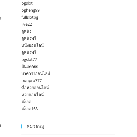
pgslot
pgheng99
fullslotpg
ร
live22
ดูหนัง
ดูหนังฟรี
หนังออนไลน์
ดูหนังฟรี
pgslot77
ปั่นแตก66
บาคาร่าออนไลน์
punpro777
ซื้อหวยออนไลน์
หวยออนไลน์
สล็อต
สล็อต168
ม
หมวดหมู่