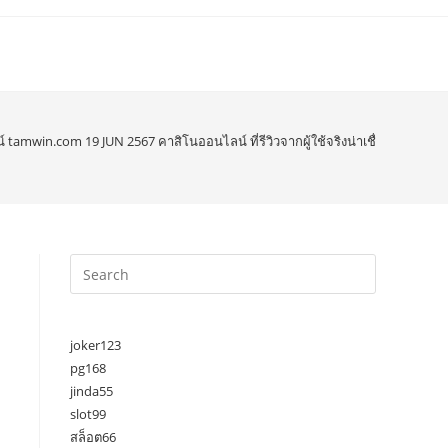
 tamwin.com 19 JUN 2567 คาสิโนออนไลน์ ที่รีวิวจากผู้ใช้จริงน่าเชื่อถือรว
joker123
ต
pg168
jinda55
slot99
สล็อต66