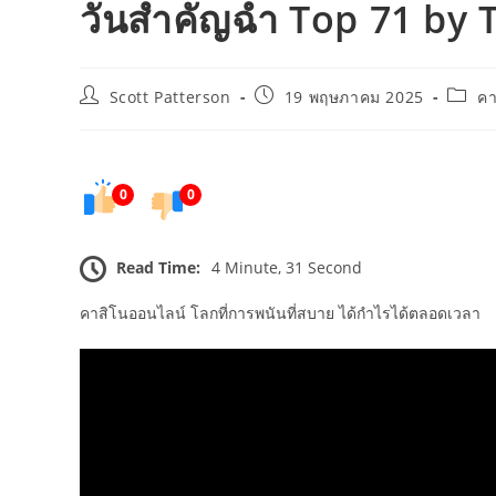
วันสำคัญฉ่ำ Top 71 by 
Post
Post
Post
Scott Patterson
19 พฤษภาคม 2025
คา
author:
published:
catego
0
0
Read Time:
4 Minute, 31 Second
คาสิโนออนไลน์ โลกที่การพนันที่สบาย ได้กำไรได้ตลอดเวลา