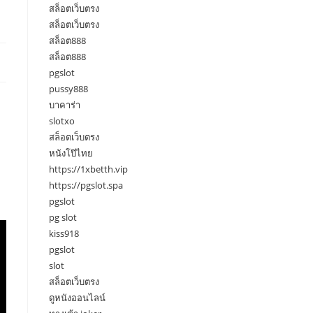
สล็อตเว็บตรง
สล็อตเว็บตรง
สล็อต888
สล็อต888
pgslot
pussy888
บาคาร่า
slotxo
สล็อตเว็บตรง
หนังโป๊ไทย
https://1xbetth.vip
https://pgslot.spa
pgslot
pg slot
kiss918
pgslot
slot
สล็อตเว็บตรง
ดูหนังออนไลน์