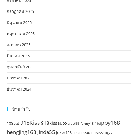
สิงหาคม 2025
กรกฎาคม 2025
มิถุนายน 2025
พฤษภาคม 2025
เมษายน 2025
มีนาคม 2025
กุมภาพันธ์ 2025
มกราคม 2025
ธันวาคม 2024
ป้ายกำกับ
918Kiss
happy168
918kissauto
188bet
alot666
funny18
hengjing168
Jinda55
Joker123
joker123auto
live22
pg77