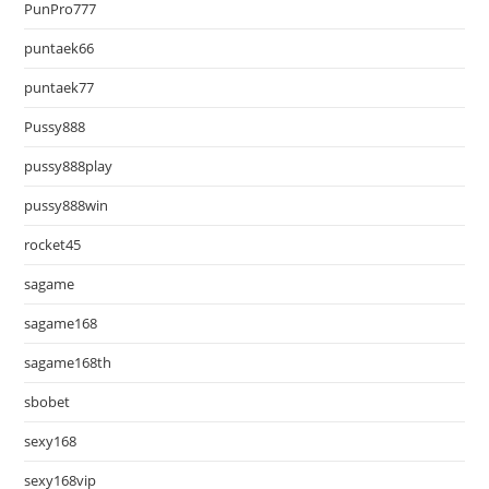
PunPro777
puntaek66
puntaek77
Pussy888
pussy888play
pussy888win
rocket45
sagame
sagame168
sagame168th
sbobet
sexy168
sexy168vip