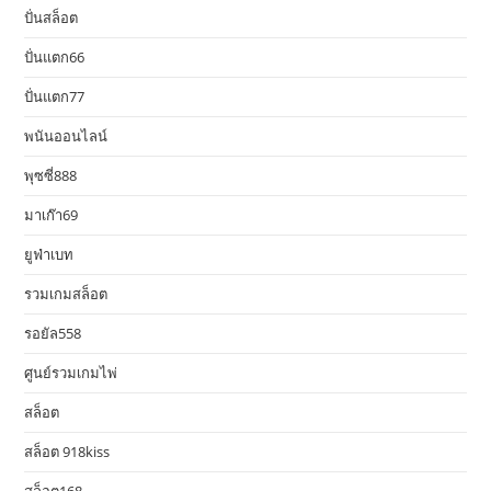
ปั่นสล็อต
ปั่นแตก66
ปั่นแตก77
พนันออนไลน์
พุซซี่888
มาเก๊า69
ยูฟ่าเบท
รวมเกมสล็อต
รอยัล558
ศูนย์รวมเกมไพ่
สล็อต
สล็อต 918kiss