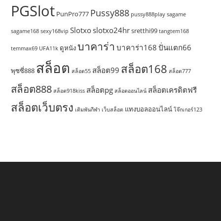
PGSlot
Pussy888
PunPro777
pussy888play
sagame
Slotxo
slotxo24hr
sretthi99
sagame168
sexy168vip
tangtem168
บาคาร่า
บาคาร่า168
ปั่นแตก66
ดูหนัง
temmax69
UFA11k
สล็อต
สล็อต168
สล็อต99
พุซซี่888
สล็อต55
สล็อต777
สล็อต888
สล็อตpg
สล็อตเครดิตฟรี
สล็อต918kiss
สล็อตออนไลน์
สล็อตเว็บตรง
แทงบอลออนไลน์
เดิมพันกีฬา
เว็บสล็อต
โจ๊กเกอร์123