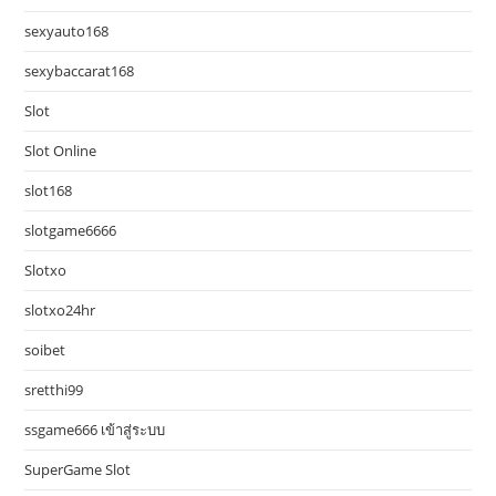
sexyauto168
sexybaccarat168
Slot
Slot Online
slot168
slotgame6666
Slotxo
slotxo24hr
soibet
sretthi99
ssgame666 เข้าสู่ระบบ
SuperGame Slot